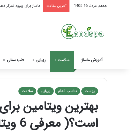
جمعه, مرداد 16 1405
راهنمای کامل آموزش ماساژ
آخرین مقالات
آموزش ماساژ
سلامت
زیبایی
طب سنتی
پوست
تناسب اندام
زیبایی
سلامت
بهترین ویتامین برا
وه
آموزش
ساژ
شکستن
است؟( معرفی 6 ویتامین ضروری)
ورت
قولنج
د
در
خانه