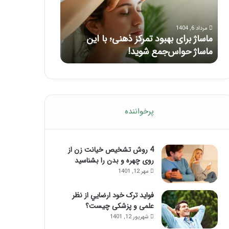
بعد
از
مرداد 5, 1404
تزریق
راهنمای کامل آموزش ماساژ لب بعد از
ژل
مرداد 1, 1404
تزریق ژل
فرق ماسور با م
پرخواننده
4 روش تشخیص خیانت زن از
روی چهره و بدن را بشناسید
مهر 12, 1401
فواید ترک خود ارضايي از نظر
علمی و پزشکی چیست؟
شهریور 12, 1401