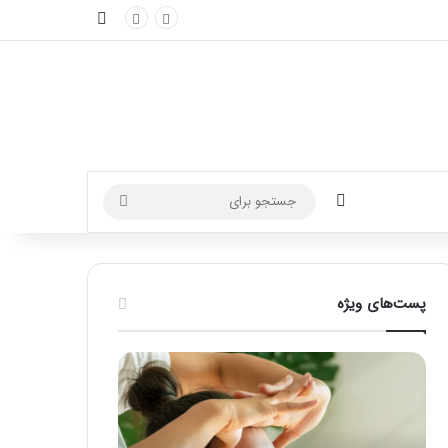
نوارکناری
تغییر پوسته
جستجو
برای
پست‌های ویژه
راهنمای
فرق
کامل
ماسور
آموزش
با
ماساژ
ماساژور
لب
چیست؟