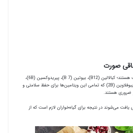
ویتامین‌های گروه ب هستند؛ کبالالین (B12)، بیوتین (7 B)، پیریدوکسین (6B)،
اسید پانتوتنیک (B5)، تیامین (B1 )، نیاسین (B3) و ریبوفلاوین (2B) که تمامی این ویتامین‌ها برای حفظ سلامتی و
و ضروری هستند.
 یافت می‌شوند در نتیجه برای گیاه‌خواران لازم است که از