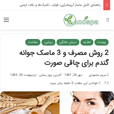
تاثیر ماساژ بر افسردگی؛ با ماساژ درمانی افسردگی را درمان کنید!
جستجو برای
منو
پوست
تغذیه
درمان خانگی
زیبایی
سلامت
2 روش مصرف و 3 ماسک جوانه
گندم برای چاقی صورت
مریم محمودی
مهر 26, 1401
آخرین بروز رسانی : اردیبهشت 30, 1403
7
خواندن این مطلب 5 دقیقه زمان میبرد