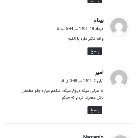
گ
بینام
ف
مرداد 18, 1402 در 6:44 ب.ظ
ت
واقعا تاثیر داره یا الکیه
:
پاسخ
گ
امیر
ف
آبان 2, 1402 در 0:48 ق.ظ
ت
نه هرکی میگه دروغ میگه. شکمم میاره جلو مطمعن
:
باش.مصرف کردم که میگم
پاسخ
گ
Nazanin