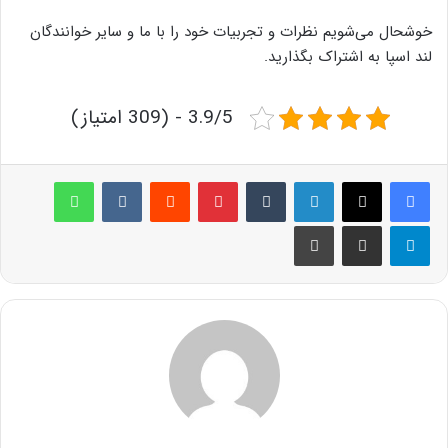
خوشحال می‌شویم نظرات و تجربیات خود را با ما و سایر خوانندگان
لند اسپا به اشتراک بگذارید.
3.9/5 - (309 امتیاز)
لینکدین
‫تامبلر
پینترست
‫رددیت
‫VKontakte
واتس آپ
تلگرام
اشتراک گذاری از طریق ایمیل
چاپ