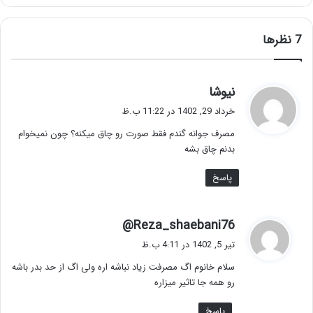
‫7 نظرها
گ
نیوشا
ف
خرداد 29, 1402 در 11:22 ب.ظ
ت
مصرف جوانه گندم فقط صورت رو چاق میکنه؟ چون نمیخوام
:
بدنم چاق بشه
پاسخ
گ
Reza_shaebani76@
ف
تیر 5, 1402 در 4:11 ب.ظ
ت
سلام خانوم اگ مصرفت زیاد نباشه اره ولی اگ از حد بدر باشه
:
رو همه جا تاثیر میزاره
پاسخ