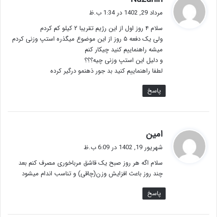
ف
مرداد 29, 1402 در 1:34 ب.ظ
ت
سلام ۴ روز اول از این رژیم تقریبا ۲ کیلو کم کردم
:
ولی یک دفعه ۵ روز از این موضوع میگذره استپ وزنی کردم
میشه راهنماییم کنید چیکار کنم
و دلیل این استپ وزنی چیه؟؟؟
لطفا راهنماییم کنید بد جور ذهنمو درگیر کرده
پاسخ
گ
امین
ف
شهریور 19, 1402 در 6:09 ب.ظ
ت
سلام اگه هر روز صبح یک قاشق مرباخوری مصرف کنم بعد
:
چند روز باعث افزایش وزن(چاقی) و تناسب اندام میشود
پاسخ