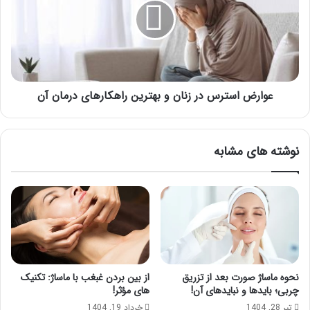
زنان
و
بهترین
راهکارهای
درمان
آن
عوارض استرس در زنان و بهترین راهکارهای درمان آن
نوشته های مشابه
نحوه ماساژ صورت بعد از تزریق
از بین بردن غبغب با ماساژ: تکنیک
چربی؛ بایدها و نبایدهای آن!
های مؤثر!
تیر 28, 1404
خرداد 19, 1404