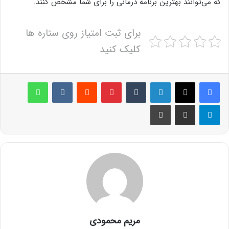
که می‌توانند بهترین برنامه درمانی را برای شما مشخص کنند.
برای ثبت امتیاز روی ستاره ها
کلیک کنید
لینکدین
‫تامبلر
پینترست
‫رددیت
‫VKontakte
واتس آپ
تلگرام
اشتراک گذاری از طریق ایمیل
چاپ
مریم محمودی