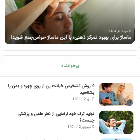
ذهنی؛
لب
با
بعد
این
از
ماساژ
تزر
حواس‌جمع
ژل
مرداد 6, 1404
ماساژ برای بهبود تمرکز ذهنی؛ با این ماساژ حواس‌جمع شوید!
ر
شوید!
پرخواننده
4 روش تشخیص خیانت زن از روی چهره و بدن را
بشناسید
مهر 12, 1401
فواید ترک خود ارضايي از نظر علمی و پزشکی
چیست؟
شهریور 12, 1401