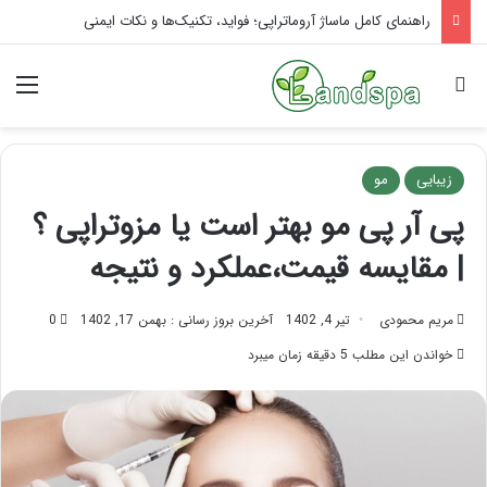
تاثیر ماساژ بر افسردگی؛ با ماساژ درمانی افسردگی را درمان کنید!
جستجو برای
منو
زیبایی
مو
پی آر پی مو بهتر است یا مزوتراپی ؟
| مقایسه قیمت،عملکرد و نتیجه
مریم محمودی
تیر 4, 1402
آخرین بروز رسانی : بهمن 17, 1402
0
خواندن این مطلب 5 دقیقه زمان میبرد