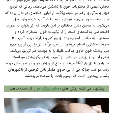
ساخت بافت بدن آشنا شویم. پلاکت به همراه گلبول‌های قرمز و سفید
بخش مهمی از محتویات خون را تشکیل می‌دهند. زمانی که فردی
دچار بریدگی یا زخم می‌شود، پلاکت از اولین عناصری در بدن بوده که
برای توقف خون‌ریزی و شروع ترمیم بافت آسیب‌دیده وارد عمل
می‌شود. به همین دلیل محققان بر این باورند که اگر بتوان به صورت
اختصاصی پلاکت‌های غلیظ را از ترکیبات خون استخراج کرده و
مستقیما به نواحی آسیب‌دیده تزریق کنیم، فرآیند بهبود آسیب‌ها با
سرعت بیشتری انجام می‌شود. در طی فرآیند تزریق پی آر پی موی
سر، پزشک خون حاوی پلاکت غلیظ را به پوست سر تزریق می‌کند.
برخی از انواع ریزش مو ناشی از آسیب به فولیکول‌های مو است
بنابراین با تزریق PRP می‌توان مانع از ریزش مو و در عین حال بهبود
رشد مو شد. چراکه پی آر پی حاوی مقدار قابل توجهی از فاکتورهای
رشد و پروتئین است که ترمیم بافت را سرعت می‌بخشد.
پیشنهاد می کنیم روش های
درمان ریزش مو
را از دست ندهید.