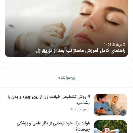
کامل
ماس
آموزش
با
ماساژ
ماسا
لب
چی
بعد
از
تزریق
ژل
مرداد 5, 1404
راهنمای کامل آموزش ماساژ لب بعد از تزریق ژل
ف
پرخواننده
4 روش تشخیص خیانت زن از روی چهره و بدن را
بشناسید
مهر 12, 1401
فواید ترک خود ارضايي از نظر علمی و پزشکی
چیست؟