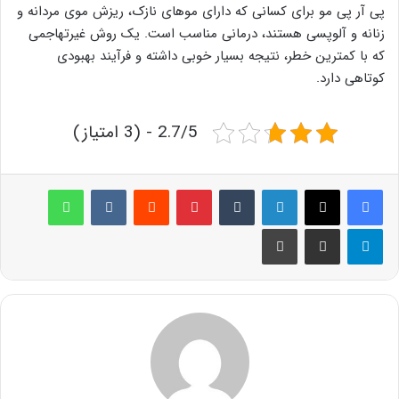
پی آر پی مو برای کسانی که دارای موهای نازک، ریزش موی مردانه و
زنانه و آلوپسی هستند، درمانی مناسب است. یک روش غیرتهاجمی
که با کمترین خطر، نتیجه بسیار خوبی داشته و فرآیند بهبودی
کوتاهی دارد.
2.7/5 - (3 امتیاز)
لینکدین
‫تامبلر
پینترست
‫رددیت
‫VKontakte
واتس آپ
تلگرام
اشتراک گذاری از طریق ایمیل
چاپ