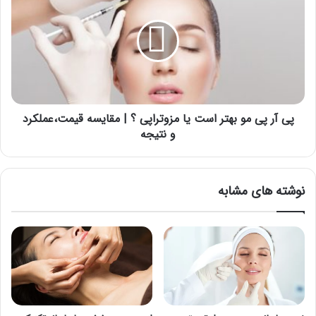
پی
مو
بهتر
است
یا
مزوتراپی
؟
|
پی آر پی مو بهتر است یا مزوتراپی ؟ | مقایسه قیمت،عملکرد
مقایسه
و نتیجه
قیمت،عملکرد
و
نتیجه
نوشته های مشابه