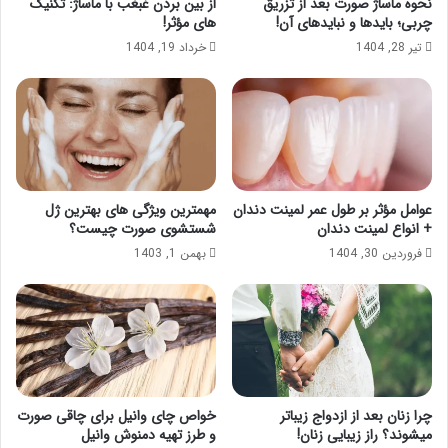
نحوه ماساژ صورت بعد از تزریق
از بین بردن غبغب با ماساژ: تکنیک
چربی؛ بایدها و نبایدهای آن!
های مؤثر!
تیر 28, 1404
خرداد 19, 1404
عوامل مؤثر بر طول عمر لمینت دندان
مهمترین ویژگی های بهترین ژل
+ انواع لمینت دندان
شستشوی صورت چیست؟
فروردین 30, 1404
بهمن 1, 1403
چرا زنان بعد از ازدواج زیباتر
خواص چای وانیل برای چاقی صورت
میشوند؟ راز زیبایی زنان!
و طرز تهیه دمنوش وانیل