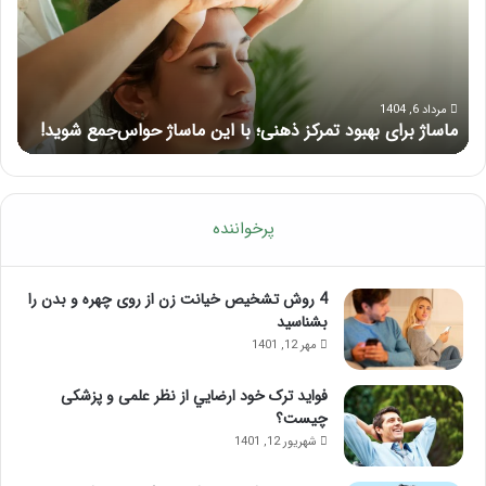
ذهنی؛
لب
با
بعد
این
از
ماساژ
تزر
حواس‌جمع
ژل
مرداد 6, 1404
ماساژ برای بهبود تمرکز ذهنی؛ با این ماساژ حواس‌جمع شوید!
ر
شوید!
پرخواننده
4 روش تشخیص خیانت زن از روی چهره و بدن را
بشناسید
مهر 12, 1401
فواید ترک خود ارضايي از نظر علمی و پزشکی
چیست؟
شهریور 12, 1401