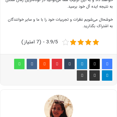
به نتیجه ایده آل خود برسید.
خوشحال می‌شویم نظرات و تجربیات خود را با ما و سایر خوانندگان
به اشتراک بگذارید.
3.9/5 - (7 امتیاز)
لینکدین
‫تامبلر
پینترست
‫رددیت
‫VKontakte
واتس آپ
تلگرام
اشتراک گذاری از طریق ایمیل
چاپ