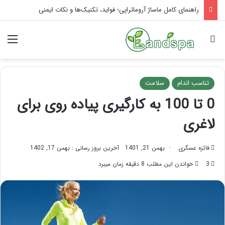
تاثیر ماساژ بر افسردگی؛ با ماساژ درمانی افسردگی را درمان کنید!
جستجو برای
منو
تناسب اندام
سلامت
0 تا 100 به کارگیری پیاده روی برای
لاغری
فائزه عسگری
بهمن 21, 1401
آخرین بروز رسانی : بهمن 17, 1402
3
خواندن این مطلب 8 دقیقه زمان میبرد