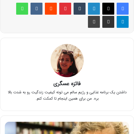
لینکدین
‫تامبلر
پینترست
‫رددیت
‫VKontakte
واتس آپ
تلگرام
اشتراک گذاری از طریق ایمیل
چاپ
فائزه عسگری
داشتن یک برنامه غذایی و رژیم سالم می تونه کیفیت زندگیت رو به شدت بالا
بره. من برای همین اینجام تا کمکت کنم.
مهمترین
علائم