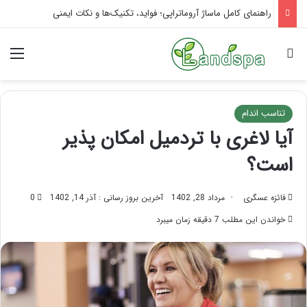
تاثیر ماساژ بر افسردگی؛ با ماساژ درمانی افسردگی را درمان کنید!
جستجو برای
منو
تناسب اندام
آیا لاغری با تردمیل امکان پذیر
است؟
فائزه عسگری
مرداد 28, 1402
آخرین بروز رسانی : آذر 14, 1402
0
خواندن این مطلب 7 دقیقه زمان میبرد