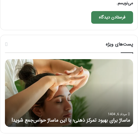
می‌نویسم.
پست‌های ویژه
ماساژ
راه
برای
کام
بهبود
آمو
تمرکز
ماسا
ذهنی؛
لب
با
بعد
این
از
ماساژ
تزر
حواس‌جمع
ژل
مرداد 6, 1404
ماساژ برای بهبود تمرکز ذهنی؛ با این ماساژ حواس‌جمع شوید!
ر
شوید!