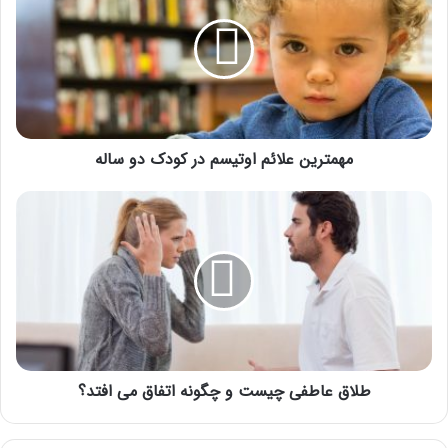
اوتیسم
در
کودک
دو
ساله
مهمترین علائم اوتیسم در کودک دو ساله
طلاق
عاطفی
چیست
و
چگونه
اتفاق
می
افتد؟
طلاق عاطفی چیست و چگونه اتفاق می افتد؟