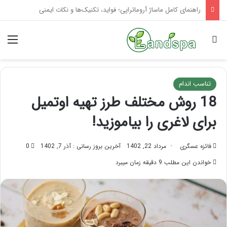
تاثیر ماساژ بر افسردگی؛ با ماساژ درمانی افسردگی را درمان کنید!
جستجو برای
منو
تناسب اندام
18 روش مختلف طرز تهیه اوتمیل
برای لاغری را بیاموزید!
فائزه عسگری
مرداد 22, 1402
آخرین بروز رسانی : آذر 7, 1402
0
خواندن این مطلب 9 دقیقه زمان میبرد