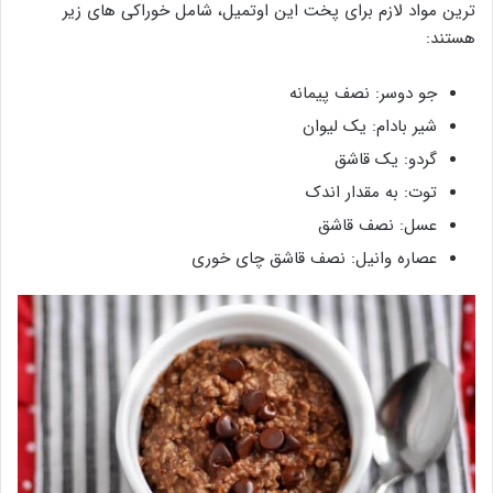
ترین مواد لازم برای پخت این اوتمیل، شامل خوراکی های زیر
هستند:
جو دوسر: نصف پیمانه
شیر بادام: یک لیوان
گردو: یک قاشق
توت: به مقدار اندک
عسل: نصف قاشق
عصاره وانیل: نصف قاشق چای خوری