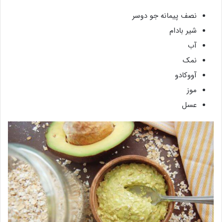
نصف پیمانه جو دوسر
شیر بادام
آب
نمک
آووکادو
موز
عسل