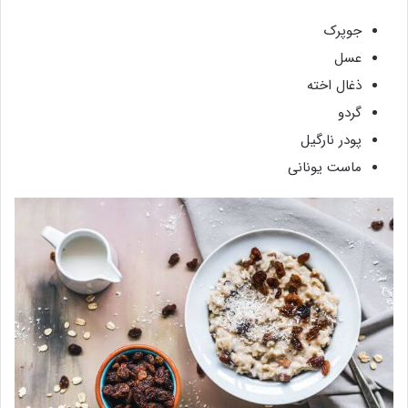
جوپرک
عسل
ذغال اخته
گردو
پودر نارگیل
ماست یونانی