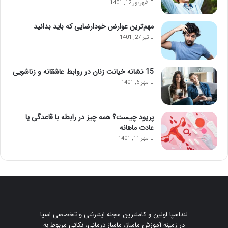
شهریور 12, 1401
مهم‌ترین عوارض خودارضایی که باید بدانید
تیر 27, 1401
15 نشانه خیانت زنان در روابط عاشقانه و زناشویی
مهر 6, 1401
پریود چیست؟ همه چیز در رابطه با قاعدگی یا
عادت ماهانه
مهر 11, 1401
لنداسپا اولین و کاملترین مجله اینترنتی و تخصصی اسپا
در زمینه آموزش ماساژ، ماساژ درمانی، نکاتی مربوط به