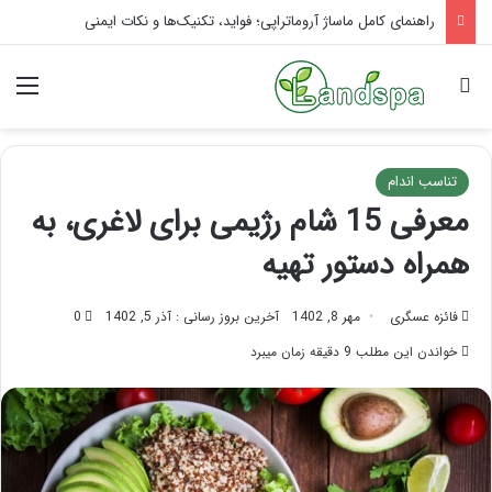
تاثیر ماساژ بر افسردگی؛ با ماساژ درمانی افسردگی را درمان کنید!
جستجو برای
منو
تناسب اندام
معرفی 15 شام رژیمی برای لاغری، به
همراه دستور تهیه
فائزه عسگری
مهر 8, 1402
آخرین بروز رسانی : آذر 5, 1402
0
خواندن این مطلب 9 دقیقه زمان میبرد