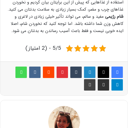
استفاده از غذاهایی که پیش از این برایتان بیان کردیم و نخوردن
غذاهای چرب و مضر، کمک بسیار زیادی به سلامت بدنتان می کنید.
شام رژیمی
مفید و سالم، می تواند تأثیر خیلی زیادی در لاغری و
کاهش وزن شما داشته باشد. اما توجه کنید که نخوردن شام، اصلا
ایده خوبی نیست و فقط باعث آسیب رساندن به بدنتان می شود.
5/5 - (2 امتیاز)
لینکدین
‫تامبلر
پینترست
‫رددیت
‫VKontakte
واتس آپ
تلگرام
اشتراک گذاری از طریق ایمیل
چاپ