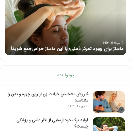
بهبود
آمو
تمرکز
ماسا
ذهنی؛
لب
با
بعد
این
از
ماساژ
تزر
حواس‌جمع
ژل
مرداد 6, 1404
ماساژ برای بهبود تمرکز ذهنی؛ با این ماساژ حواس‌جمع شوید!
ر
شوید!
پرخواننده
4 روش تشخیص خیانت زن از روی چهره و بدن را
بشناسید
مهر 12, 1401
فواید ترک خود ارضايي از نظر علمی و پزشکی
چیست؟