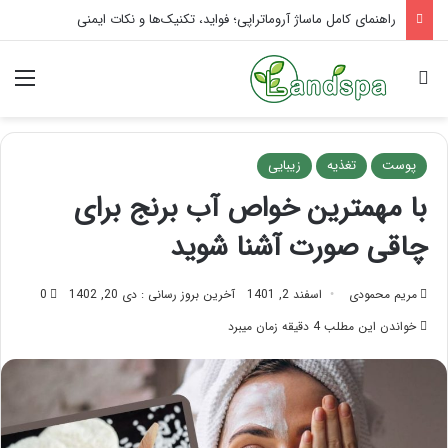
تاثیر ماساژ بر افسردگی؛ با ماساژ درمانی افسردگی را درمان کنید!
جستجو برای
منو
پوست
تغذیه
زیبایی
با مهمترین خواص آب برنج برای
چاقی صورت آشنا شوید
مریم محمودی
اسفند 2, 1401
آخرین بروز رسانی : دی 20, 1402
0
خواندن این مطلب 4 دقیقه زمان میبرد