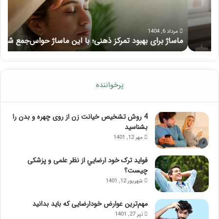
این
از
ماساژ
تزر
حواس‌جمع
ژل
مرداد 6, 1404
ماساژ برای بهبود تمرکز ذهنی؛ با این ماساژ حواس‌جمع شوید!
ر
شوید!
پرخواننده
4 روش تشخیص خیانت زن از روی چهره و بدن را
بشناسید
مهر 12, 1401
فواید ترک خود ارضايي از نظر علمی و پزشکی
چیست؟
شهریور 12, 1401
مهم‌ترین عوارض خودارضایی که باید بدانید
تیر 27, 1401