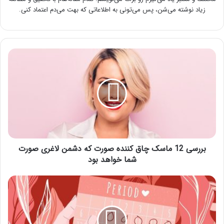
زیاد نوشته می‌شن، پس می‌تونی به اطلاعاتی که بهت می‌دم اعتماد کنی.
بررسی
12
ماسک
چاق
کننده
صورت
که
دشمن
لاغری
صورت
بررسی 12 ماسک چاق کننده صورت که دشمن لاغری صورت
شما
شما خواهد بود
خواهد
بود
برای
پریود
شدن
چی
بخوریم؟