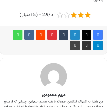
بگذارید.
2.9/5 - (8 امتیاز)
لینکدین
‫تامبلر
پینترست
‫رددیت
‫VKontakte
واتس آپ
تلگرام
اشتراک گذاری از طریق ایمیل
چاپ
مریم محمودی
من عاشق به اشتراک گذاشتن اطلاعاتم با بقیه هستم؛ بنابراین، چیزایی که از منابع
مختلف و معتبر یاد می‌گیرم رو برات می‌نویسم. تمام مقاله‌هام با تحقیق و مطالعه