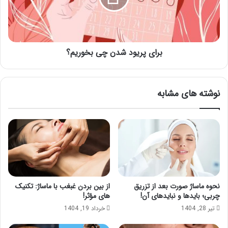
برای پریود شدن چی بخوریم؟
نوشته های مشابه
نحوه ماساژ صورت بعد از تزریق
از بین بردن غبغب با ماساژ: تکنیک
چربی؛ بایدها و نبایدهای آن!
های مؤثر!
تیر 28, 1404
خرداد 19, 1404