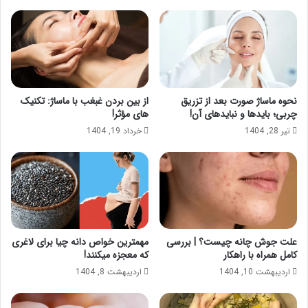
نحوه ماساژ صورت بعد از تزریق
از بین بردن غبغب با ماساژ: تکنیک
چربی؛ بایدها و نبایدهای آن!
های مؤثر!
تیر 28, 1404
خرداد 19, 1404
علت جوش چانه چیست؟ | بررسی
مهمترین خواص دانه چیا برای لاغری
کامل همراه با راهکار
که معجزه میکنند!
اردیبهشت 10, 1404
اردیبهشت 8, 1404