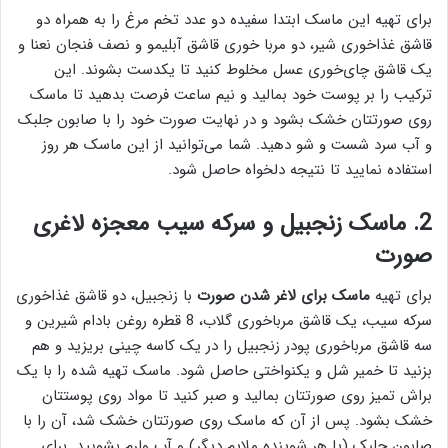
برای تهیه این ماسک ابتدا سفیده دو عدد تخم مرغ را به همراه دو
قاشق غذاخوری شیر، دو مربا خوری قاشق آبلیمو و نصف فنجان نعنا و
یک قاشق چای‌خوری عسل مخلوط کنید تا یکدست بشوند. این
ترکیب را بر پوست خود بمالید و نیم ساعت فرصت بدهید تا ماسک
روی صورتتان خشک بشود و در نهایت صورت خود را با صابون جلبک
و آب سرد شست و شو دهید. شما می‌توانید از این ماسک هر روز
استفاده نمایید تا نتیجه دلخواه حاصل شود.
2. ماسک زنجبیل و سرکه سیب معجزه لاغری
صورت
برای تهیه
ماسک برای لاغر شدن صورت
با زنجبیل، دو قاشق غذاخوری
سرکه سیب، یک قاشق مرباخوری گلاب، 8 قطره روغن بادام شیرین و
سه قاشق مرباخوری پودر زنجبیل را در یک کاسه چینی بریزید و هم
بزنید تا خمیر شل و یکنواختی حاصل شود. ماسک تهیه شده را با یک
براش تمیز روی صورتتان بمالید و صبر کنید تا مواد روی پوستتان
خشک بشود. پس از آن که ماسک روی صورتتان خشک شد، آن را با
صابون جلبک (یا هر شوینده ملایم دیگر) و آب ولرم بشویید. برای