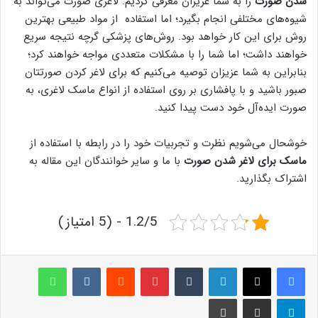
شدن صورت
را به شما عزیزان معرفی کردیم. لاغری صورت می‌تواند به
شیوه‌های مختلفی انجام بگیرد؛ اما استفاده از مواد طبیعی بهترین
روش برای این کار خواهد بود. روش‌های پزشکی گرچه نتیجه سریع
خواهند داشت؛ اما شما را با مشکلات متعددی مواجه خواهند کرد؛
بنابراین به شما عزیزان توصیه می‌کنیم که برای لاغر کردن صورتتان
صبور باشید و با پافشاری بر روی استفاده از انواع ماسک لاغری، به
صورت ایده‌آل خود دست پیدا کنید.
خوشحال می‌شویم نظرت و تجربیات خود را در رابطه با استفاده از
ماسک برای لاغر شدن صورت
با ما و سایر خوانندگان این مقاله به
اشتراک بگذارید.
1.2/5 - (5 امتیاز)
لینکدین
‫تامبلر
پینترست
‫رددیت
‫VKontakte
واتس آپ
تلگرام
اشتراک گذاری از طریق ایمیل
چاپ