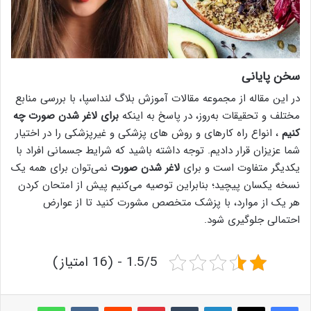
سخن پایانی
در این مقاله از مجموعه مقالات آموزش بلاگ لنداسپا، با بررسی منابع
مختلف و تحقیقات به‌روز، در پاسخ به اینکه
برای لاغر شدن صورت چه
کنیم
، انواع راه کارهای و روش های پزشکی و غیرپزشکی را در اختیار
شما عزیزان قرار دادیم. توجه داشته باشید که شرایط جسمانی افراد با
یکدیگر متفاوت است و برای
لاغر شدن صورت
نمی‌توان برای همه یک
نسخه یکسان پیچید؛ بنابراین توصیه می‌کنیم پیش از امتحان کردن
هر یک از موارد، با پزشک متخصص مشورت کنید تا از عوارض
احتمالی جلوگیری شود.
1.5/5 - (16 امتیاز)
لینکدین
‫تامبلر
پینترست
‫رددیت
‫VKontakte
واتس آپ