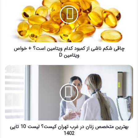
ناشی
از
کمبود
کدام
ویتامین
است؟
+
خواص
چاقی شکم ناشی از کمبود کدام ویتامین است؟ + خواص
ویتامین
ویتامین D
D
بهترین
متخصص
زنان
در
غرب
تهران
کیست؟
لیست
10
تایی
بهترین متخصص زنان در غرب تهران کیست؟ لیست 10 تایی
1402
1402