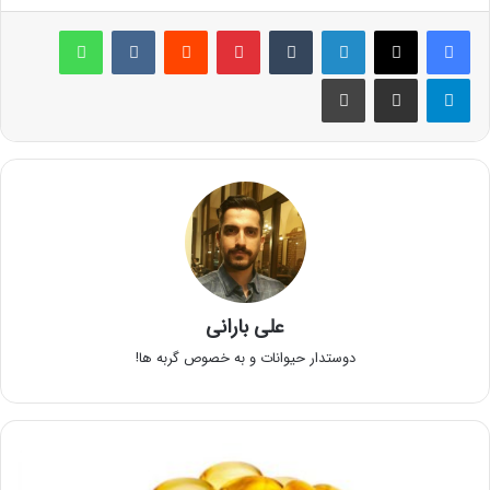
لینکدین
‫تامبلر
پینترست
‫رددیت
‫VKontakte
واتس آپ
تلگرام
اشتراک گذاری از طریق ایمیل
چاپ
علی بارانی
دوستدار حیوانات و به خصوص گربه ها!
چاقی
شکم