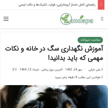
تاثیر ماساژ بر افسردگی؛ با ماساژ درمانی افسردگی را درمان کنید!
جستجو برای
منو
سلامت حیوانات
آموزش نگهداری سگ در خانه و نکات
مهمی که باید بدانید!
علی بارانی
مهر 24, 1402
آخرین بروز رسانی : خرداد 12, 1404
0
خواندن این مطلب 8 دقیقه زمان میبرد