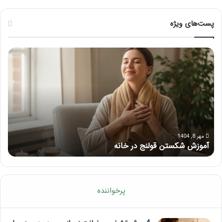
پست‌های ویژه
م
ر
ا
ا
س
ه
ا
ن
ژ
م
ب
ا
ر
ی
ا
ک
ی
ا
مرداد 6, 1404
ماساژ برای بهبود تمرکز ذهنی؛ با این ماساژ حواس‌جمع شوید!
ر
ب
م
ه
ل
ب
آ
و
م
د
و
پرخواننده
ت
ز
م
ش
ر
م