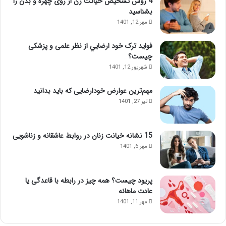
4 روش تشخیص خیانت زن از روی چهره و بدن را
ک
ا
بشناسید
ز
س
مهر 12, 1401
ذ
ا
ه
ژ
فواید ترک خود ارضايي از نظر علمی و پزشکی
ن
ل
چیست؟
ی
ب
شهریور 12, 1401
؛
ب
ب
ع
مهم‌ترین عوارض خودارضایی که باید بدانید
ا
د
تیر 27, 1401
ا
ا
ی
ز
ن
ت
م
ز
15 نشانه خیانت زنان در روابط عاشقانه و زناشویی
ا
ر
مهر 6, 1401
س
ی
ا
ق
ژ
ژ
پریود چیست؟ همه چیز در رابطه با قاعدگی یا
ح
ل
عادت ماهانه
و
مهر 11, 1401
ا
س‌