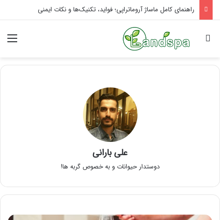
راهنمای کامل ماساژ آروماتراپی؛ فواید، تکنیک‌ها و نکات ایمنی
جستجو برای
منو
علی بارانی
دوستدار حیوانات و به خصوص گربه ها!