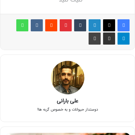
لینکدین
‫تامبلر
پینترست
‫رددیت
‫VKontakte
واتس آپ
تلگرام
اشتراک گذاری از طریق ایمیل
چاپ
علی بارانی
دوستدار حیوانات و به خصوص گربه ها!