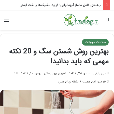
تاثیر ماساژ بر افسردگی؛ با ماساژ درمانی افسردگی را درمان کنید!
جستجو برای
منو
سلامت حیوانات
بهترین روش شستن سگ و 20 نکته
مهمی که باید بدانید!
علی بارانی
دی 24, 1402
آخرین بروز رسانی : بهمن 17, 1402
0
خواندن این مطلب 7 دقیقه زمان میبرد