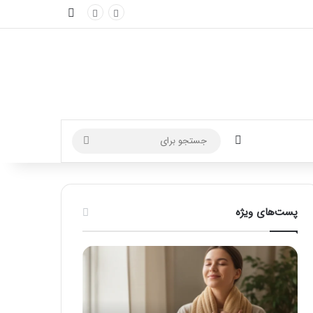
نوارکناری
تغییر پوسته
جستجو
برای
پست‌های ویژه
ماساژ
راهنمای
برای
کامل
بهبود
آموزش
تمرکز
ماساژ
ذهنی؛
لب