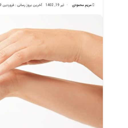
مریم محمودی
تیر 19, 1402
تزریق
آخرین بروز رسانی : فروردین 29, 1403
چربی؛
تیر 28, 1404
بایدها
نحوه ماساژ صورت ب
و
بایدها و نبایدهای 
نبایدهای
آن!