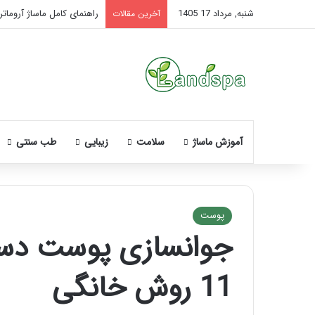
شنبه, مرداد 17 1405
راهنمای کامل ماساژ آروماتر
آخرین مقالات
آموزش ماساژ
سلامت
زیبایی
طب سنتی
پوست
نحوه
ماساژ
11 روش خانگی
صورت
بعد
از