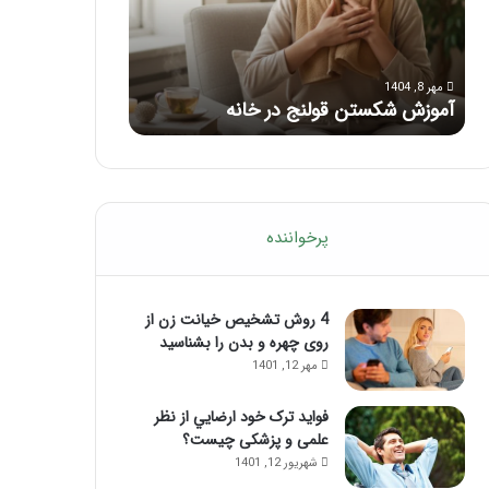
با
بعد
این
از
مرداد 6, 1404
مرداد 5, 1404
ماساژ
تزریق
ماساژ برای بهبود تمرکز ذهنی؛ با این
راهنمای کامل آ
حواس‌جمع
ژل
ماساژ حواس‌جمع شوید!
تزریق ژل
شوید!
پرخواننده
4 روش تشخیص خیانت زن از
روی چهره و بدن را بشناسید
مهر 12, 1401
فواید ترک خود ارضايي از نظر
علمی و پزشکی چیست؟
شهریور 12, 1401