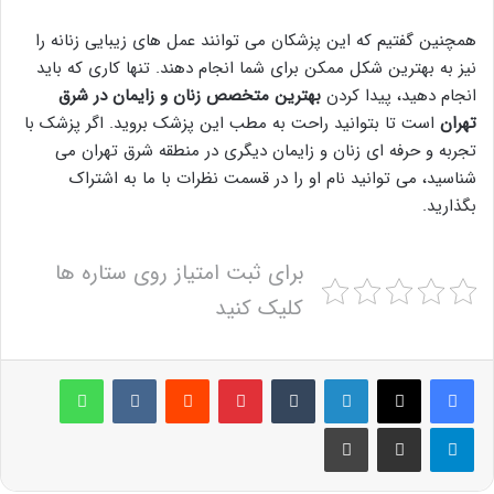
همچنین گفتیم که این پزشکان می توانند عمل های زیبایی زنانه را
نیز به بهترین شکل ممکن برای شما انجام دهند. تنها کاری که باید
انجام دهید، پیدا کردن
بهترین متخصص زنان و زایمان در شرق
تهران
است تا بتوانید راحت به مطب این پزشک بروید. اگر پزشک با
تجربه و حرفه ای زنان و زایمان دیگری در منطقه شرق تهران می
شناسید، می توانید نام او را در قسمت نظرات با ما به اشتراک
بگذارید.
برای ثبت امتیاز روی ستاره ها
کلیک کنید
لینکدین
‫تامبلر
پینترست
‫رددیت
‫VKontakte
واتس آپ
تلگرام
اشتراک گذاری از طریق ایمیل
چاپ