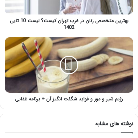
کیست؟
لیست
10
تایی
بهترین متخصص زنان در غرب تهران کیست؟ لیست 10 تایی
1402
1402
رژیم
شیر
و
موز
و
فواید
شگفت
انگیز
آن
+
رژیم شیر و موز و فواید شگفت انگیز آن + برنامه غذایی
برنامه
غذایی
نوشته های مشابه