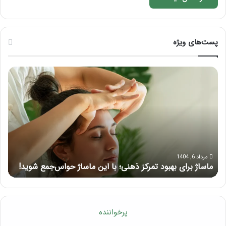
پست‌های ویژه
ماساژ
راه
برای
کام
بهبود
آمو
تمرکز
ماسا
ذهنی؛
لب
با
بعد
این
از
ماساژ
تزر
حواس‌جمع
ژل
مرداد 6, 1404
ماساژ برای بهبود تمرکز ذهنی؛ با این ماساژ حواس‌جمع شوید!
ر
شوید!
پرخواننده