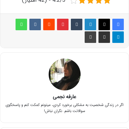
4.2/5 - (42 امتیاز)
لینکدین
‫تامبلر
پینترست
‫رددیت
‫VKontakte
واتس آپ
تلگرام
اشتراک گذاری از طریق ایمیل
چاپ
عارفه نجمی
اگر در زندگی شخصیت به مشکلی برخورد کردی، میتونم کمکت کنم و پاسخگوی
سوالاتت باشم. نگران نباش!