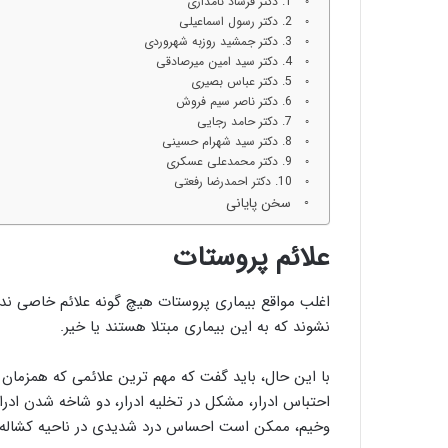
1. دکتر فرشاد نامداری
2. دکتر رسول اسماعیلی
3. دکتر جمشید روزبه شهروردی
4. دکتر سید امین میرصادقی
5. دکتر عباس بصیری
6. دکتر ناصر سیم فروش
7. دکتر حامد رجایی
8. دکتر سید شهرام حسینی
9. دکتر محمدعلی عسکری
10. دکتر احمدرضا رفعتی
سخن پایانی
علائم پروستات
اغلب مواقع بیماری پروستات هیچ گونه علائم خاصی ندا
نشوند که به این بیماری مبتلا هستند یا خیر.
با این حال، باید گفت که مهم ترین علائمی که همزمان با
احتباس ادرار، مشکل در تخلیه ادرار، دو شاخه شدن ادرار
وخیم، ممکن است احساس درد شدیدی در ناحیه کشاله ر