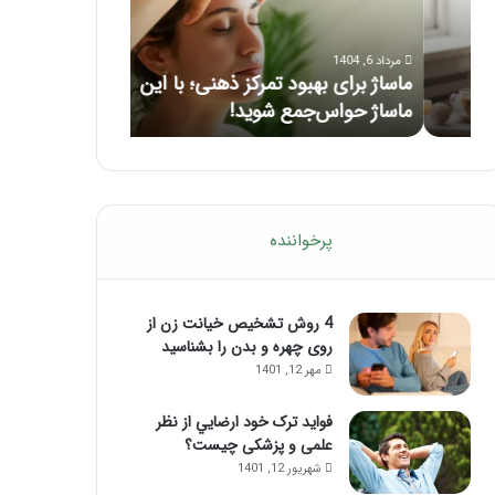
با
بعد
این
از
مرداد 6, 1404
مرداد 5, 1404
ماساژ
تزریق
ماساژ برای بهبود تمرکز ذهنی؛ با این
راهنمای کامل آم
حواس‌جمع
ژل
ماساژ حواس‌جمع شوید!
تزریق ژل
شوید!
پرخواننده
4 روش تشخیص خیانت زن از
روی چهره و بدن را بشناسید
مهر 12, 1401
فواید ترک خود ارضايي از نظر
علمی و پزشکی چیست؟
شهریور 12, 1401