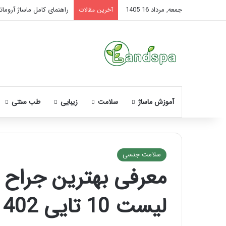
جمعه, مرداد 16 1405
تاثیر ماساژ بر افسردگی؛ با
آخرین مقالات
آموزش ماساژ
سلامت
زیبایی
طب سنتی
سلامت جنسی
معرفی بهترین جراح پ
نحوه
ماساژ
لیست 10 تایی 1402
صورت
بعد
از