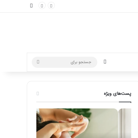
نوارکناری
تغییر پوسته
جستجو
برای
پست‌های ویژه
ماساژ
راهنمای
برای
کامل
بهبود
آموزش
تمرکز
ماساژ
ذهنی؛
لب