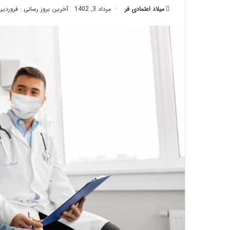
میلاد اعتمادی فر
مرداد 3, 1402
تزریق
آخرین بروز رسانی : فروردین 6, 03
چربی؛
تیر 28, 1404
بایدها
نحوه ماساژ صورت بع
و
بایدها و نبایدهای آن
نبایدهای
آن!