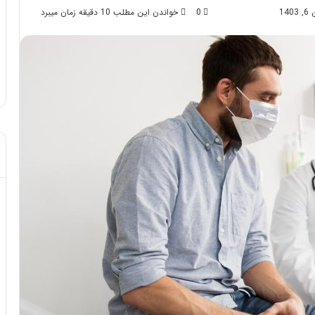
14
0
خواندن این مطلب 10 دقیقه زمان میبرد
د از تزریق چربی؛
مهر 8, 1404
!
آموزش شکستن قولنج در خانه