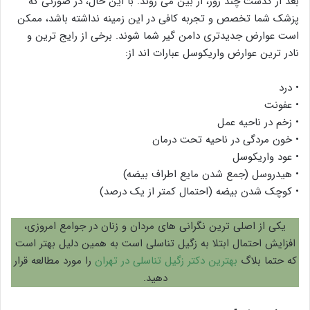
بعد از گذشت چند روز، از بین می روند. با این حال، در صورتی که
پزشک شما تخصص و تجربه کافی در این زمینه نداشته باشد، ممکن
است عوارض جدیدتری دامن گیر شما شوند. برخی از رایج ترین و
نادر ترین عوارض واریکوسل عبارات اند از:
• درد
• عفونت
• زخم در ناحیه عمل
• خون مردگی در ناحیه تحت درمان
• عود واریکوسل
• هیدروسل (جمع شدن مایع اطراف بیضه)
• کوچک شدن بیضه (احتمال کمتر از یک درصد)
یکی از اصلی ترین نگرانی های مردان و زنان در جوامع امروزی،
افزایش احتمال ابتلا به زگیل تناسلی است به همین دلیل بهتر است
که حتما بلاگ
بهترین دکتر زگیل تناسلی در تهران
را مورد مطالعه قرار
دهید.