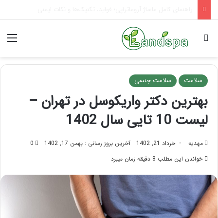
تاثیر ماساژ بر افسردگی؛ با ماساژ درمانی افسردگی را درمان کنید!
جستجو برای
منو
سلامت
سلامت جنسی
بهترین دکتر واریکوسل در تهران –
لیست 10 تایی سال 1402
مهدیه
خرداد 21, 1402
آخرین بروز رسانی : بهمن 17, 1402
0
خواندن این مطلب 8 دقیقه زمان میبرد