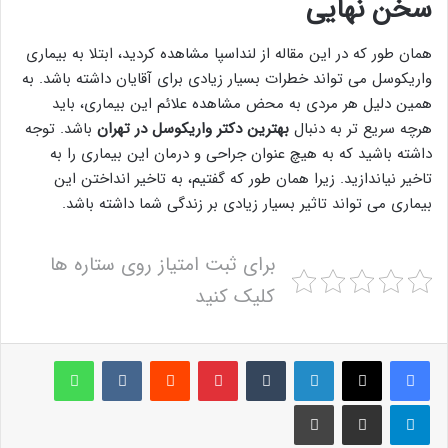
سخن نهایی
همان طور که در این مقاله از لنداسپا مشاهده کردید، ابتلا به بیماری
واریکوسل می تواند خطرات بسیار زیادی برای آقایان داشته باشد. به
همین دلیل هر مردی به محض مشاهده علائم این بیماری، باید
هرچه سریع تر به دنبال
بهترین دکتر واریکوسل در تهران
باشد. توجه
داشته باشید که به هیچ عنوان جراحی و درمان این بیماری را به
تاخیر نیاندازید. زیرا همان طور که گفتیم، به تاخیر انداختن این
بیماری می تواند تاثیر بسیار زیادی بر زندگی شما داشته باشد.
برای ثبت امتیاز روی ستاره ها
کلیک کنید
لینکدین
‫تامبلر
پینترست
‫رددیت
‫VKontakte
واتس آپ
تلگرام
اشتراک گذاری از طریق ایمیل
چاپ