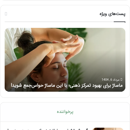
پست‌های ویژه
ماساژ
راه
برای
کام
بهبود
آمو
تمرکز
ماسا
ذهنی؛
لب
با
بعد
این
از
ماساژ
تزر
حواس‌جمع
ژل
مرداد 6, 1404
ماساژ برای بهبود تمرکز ذهنی؛ با این ماساژ حواس‌جمع شوید!
ر
شوید!
پرخواننده