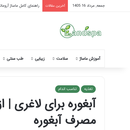
جمعه, مرداد 16 1405
راهنمای کامل ماساژ آروماتر
آخرین مقالات
آموزش ماساژ
سلامت
زیبایی
طب سنتی
تغذیه
تناسب اندام
آبغوره برای لاغری | ا
نحوه
ماساژ
مصرف آبغوره
صورت
بعد
از