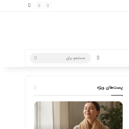
نوارکناری
تغییر پوسته
جستجو
برای
پست‌های ویژه
ماساژ
راهنمای
برای
کامل
بهبود
آموزش
تمرکز
ماساژ
ذهنی؛
لب