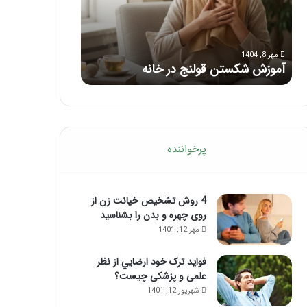
با
بعد
این
از
مرداد 6, 1404
مرداد 5, 1404
ماساژ
تزریق
ماساژ برای بهبود تمرکز ذهنی؛ با این
راهنمای کامل آم
حواس‌جمع
ژل
ماساژ حواس‌جمع شوید!
تزریق ژل
شوید!
پرخواننده
4 روش تشخیص خیانت زن از
روی چهره و بدن را بشناسید
مهر 12, 1401
فواید ترک خود ارضايي از نظر
علمی و پزشکی چیست؟
شهریور 12, 1401