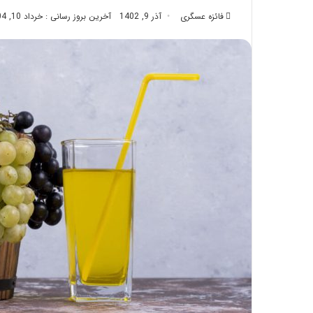
تزریق
فائزه عسگری
آذر 9, 1402
آخرین بروز رسانی : خرداد 10, 1404
چربی؛
تیر 28, 1404
بایدها
نحوه ماساژ صورت بع
و
بایدها و نبایدهای آن
نبایدهای
آن!