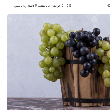
0
خواندن این مطلب 5 دقیقه زمان میبرد
د از تزریق چربی؛
مهر 8, 1404
!
آموزش شکستن قولنج در خانه