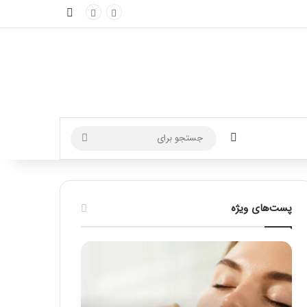
نوارکناری
تغییر پوسته
جستجو
برای
پست‌های ویژه
راهنمای
فرق
کامل
ماسور
آموزش
با
ماساژ
ماساژور
لب
چیست؟