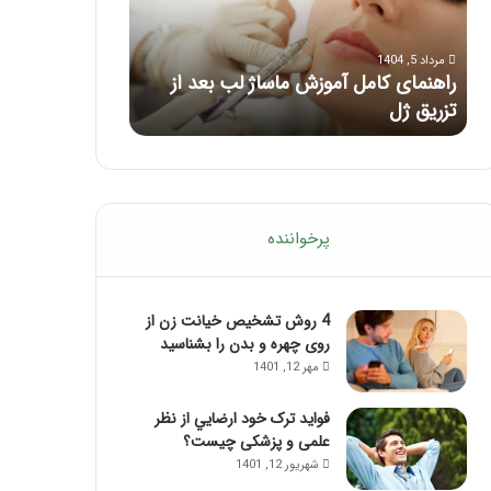
بعد
از
مرداد 5, 1404
تزریق
راهنمای کامل آموزش ماساژ لب بعد از
ژل
مرداد 1, 1404
تزریق ژل
فرق ماسور با م
پرخواننده
4 روش تشخیص خیانت زن از
روی چهره و بدن را بشناسید
مهر 12, 1401
فواید ترک خود ارضايي از نظر
علمی و پزشکی چیست؟
شهریور 12, 1401