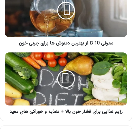
از
بهترین
دمنوش
ها
برای
چربی
خون
معرفی 10 تا از بهترین دمنوش ها برای چربی خون
رژیم
غذایی
برای
فشار
خون
بالا
+
تغذیه
و
خوراکی
رژیم غذایی برای فشار خون بالا + تغذیه و خوراکی های مفید
های
مفید