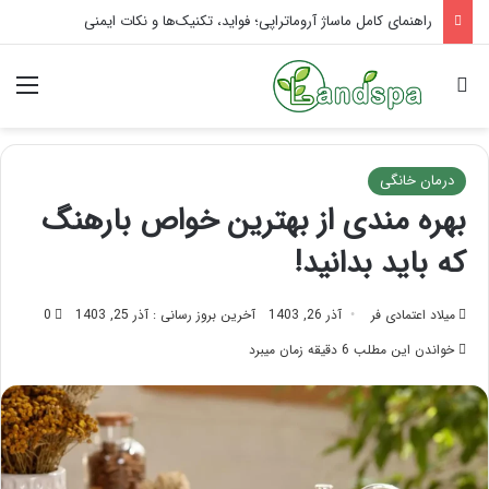
تاثیر ماساژ بر افسردگی؛ با ماساژ درمانی افسردگی را درمان کنید!
جستجو برای
منو
درمان خانگی
بهره مندی از بهترین خواص بارهنگ
که باید بدانید!
میلاد اعتمادی فر
آذر 26, 1403
آخرین بروز رسانی : آذر 25, 1403
0
خواندن این مطلب 6 دقیقه زمان میبرد