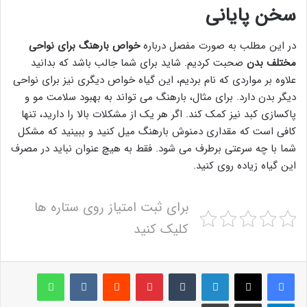
سخن پایانی
در این مطلب به صورت مفصل درباره
خواص بارهنگ برای نواحی
مختلف بدن
صحبت کردیم. شاید برای شما جالب باشد که بدانید
علاوه بر مواردی که نام بردیم، این گیاه خواص دیگری نیز برای نواحی
دیگر بدن دارد. برای مثال، بارهنگ می تواند به بهبود سلامت مو و
پاکسازی کبد نیز کمک کند. اگر هر یک از مشکلات بالا را دارید، تنها
کافی است که مقداری دمنوش بارهنگ میل کنید و ببینید که مشکل
شما با چه سرعتی برطرف می شود. فقط به هیچ عنوان نباید در مصرف
این گیاه زیاده روی کنید.
برای ثبت امتیاز روی ستاره ها
کلیک کنید
لینکدین
‫تامبلر
پینترست
‫رددیت
‫VKontakte
واتس آپ
تلگرام
اشتراک گذاری از طریق ایمیل
چاپ