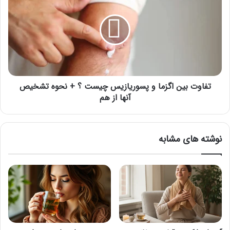
اگزما
و
پسوریازیس
چیست
؟
+
نحوه
تشخیص
تفاوت بین اگزما و پسوریازیس چیست ؟ + نحوه تشخیص
آنها
آنها از هم
از
هم
نوشته های مشابه