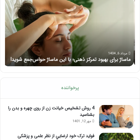
ماساژ
راه
برای
کام
بهبود
آمو
تمرکز
ماسا
ذهنی؛
لب
با
بعد
این
از
ماساژ
تزر
حواس‌جمع
ژل
مرداد 6, 1404
ماساژ برای بهبود تمرکز ذهنی؛ با این ماساژ حواس‌جمع شوید!
ر
شوید!
پرخواننده
4 روش تشخیص خیانت زن از روی چهره و بدن را
بشناسید
مهر 12, 1401
فواید ترک خود ارضايي از نظر علمی و پزشکی