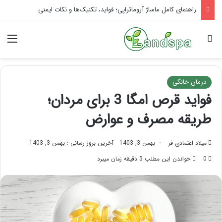
تاثیر ماساژ بر افسردگی؛ با ماساژ درمانی افسردگی را درمان کنید!
جستجو برای
منو
درمان خانگی
فواید قرص امگا 3 برای مردان؛
طریقه مصرف و عوارض
میلاد اعتمادی فر
بهمن 3, 1403
آخرین بروز رسانی : بهمن 3, 1403
0
خواندن این مطلب 5 دقیقه زمان میبرد