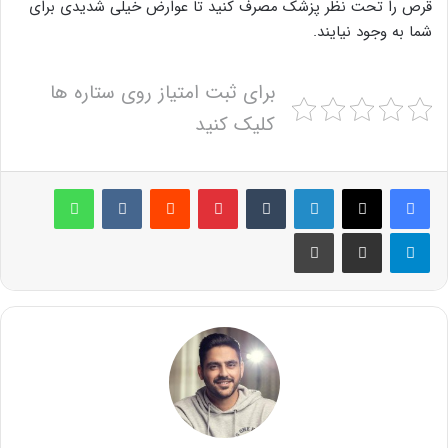
قرص را تحت نظر پزشک مصرف کنید تا عوارض خیلی شدیدی برای
شما به وجود نیایند.
برای ثبت امتیاز روی ستاره ها
کلیک کنید
لینکدین
‫تامبلر
پینترست
‫رددیت
‫VKontakte
واتس آپ
تلگرام
اشتراک گذاری از طریق ایمیل
چاپ