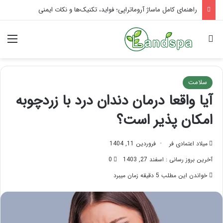
تاثیر ماساژ بر افسردگی؛ با ماساژ درمانی افسردگی را درمان کنید!
جستجو برای
منو
سلامت
آیا واقعا درمان دندان درد با زردچوبه
امکان پذیر است؟
میلاد اعتمادی فر
فروردین 11, 1404
آخرین بروز رسانی : اسفند 27, 1403
0
خواندن این مطلب 5 دقیقه زمان میبرد