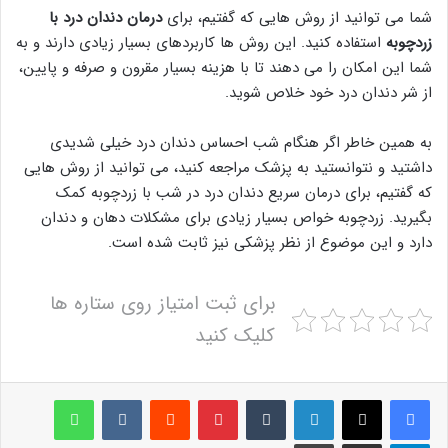
شما می توانید از روش هایی که گفتیم، برای
درمان دندان درد با
زردچوبه
استفاده کنید. این روش ها کاربردهای بسیار زیادی دارند و به
شما این امکان را می دهند تا با هزینه بسیار مقرون و صرفه و پایین،
از شر دندان درد خود خلاص شوید.
به همین خاطر اگر هنگام شب احساس دندان درد خیلی شدیدی
داشتید و نتوانستید به پزشک مراجعه کنید، می توانید از روش هایی
که گفتیم، برای درمان سریع دندان درد در شب با زردچوبه کمک
بگیرید. زردچوبه خواص بسیار زیادی برای مشکلات دهان و دندان
دارد و این موضوع از نظر پزشکی نیز ثابت شده است.
برای ثبت امتیاز روی ستاره ها
کلیک کنید
لینکدین
‫تامبلر
پینترست
‫رددیت
‫VKontakte
واتس آپ
تلگرام
اشتراک گذاری از طریق ایمیل
چاپ