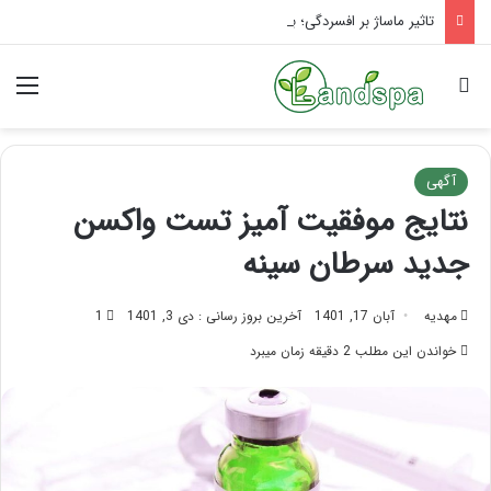
تاثیر ماساژ بر افسردگی؛ با ماساژ درمانی افسردگی را درمان کنید!
جستجو برای
منو
آگهی
نتایج موفقیت آمیز تست واکسن
جدید سرطان سینه
مهدیه
آبان 17, 1401
آخرین بروز رسانی : دی 3, 1401
1
خواندن این مطلب 2 دقیقه زمان میبرد