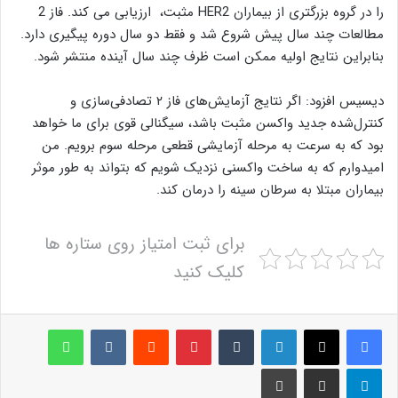
را در گروه بزرگتری از بیماران HER2 مثبت، ارزیابی می کند. فاز 2
مطالعات چند سال پیش شروع شد و فقط دو سال دوره پیگیری دارد.
بنابراین نتایج اولیه ممکن است ظرف چند سال آینده منتشر شود.
دیسیس افزود: اگر نتایج آزمایش‌های فاز ۲ تصادفی‌سازی و
کنترل‌شده جدید واکسن مثبت باشد، سیگنالی قوی برای ما خواهد
بود که به سرعت به مرحله آزمایشی قطعی مرحله سوم برویم. من
امیدوارم که به ساخت واکسنی نزدیک شویم که بتواند به طور موثر
بیماران مبتلا به سرطان سینه را درمان کند.
برای ثبت امتیاز روی ستاره ها
کلیک کنید
لینکدین
‫تامبلر
پینترست
‫رددیت
‫VKontakte
واتس آپ
تلگرام
اشتراک گذاری از طریق ایمیل
چاپ