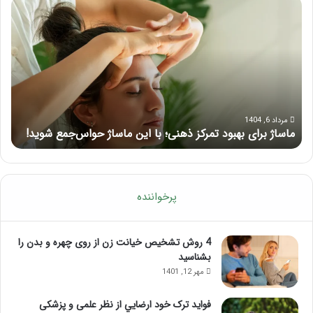
ماساژ
راه
برای
کام
بهبود
آمو
تمرکز
ماسا
ذهنی؛
لب
با
بعد
این
از
ماساژ
تزر
حواس‌جمع
ژل
مرداد 6, 1404
ماساژ برای بهبود تمرکز ذهنی؛ با این ماساژ حواس‌جمع شوید!
ر
شوید!
پرخواننده
4 روش تشخیص خیانت زن از روی چهره و بدن را
بشناسید
مهر 12, 1401
فواید ترک خود ارضايي از نظر علمی و پزشکی