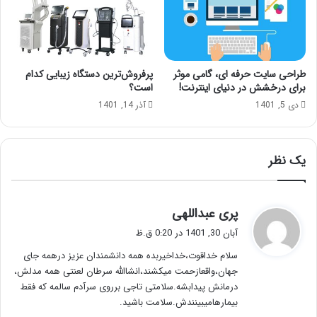
طراحی سایت حرفه ای، گامی موثر
پرفروش‌ترین دستگاه زیبایی کدام
برای درخشش در دنیای اینترنت!
است؟
دی 5, 1401
آذر 14, 1401
یک نظر
گ
پری عبداللهی
ف
آبان 30, 1401 در 0:20 ق.ظ
ت
سلام خداقوت،خداخیربده همه دانشمندان عزیز درهمه جای
:
جهان،واقعازحمت میکشند،انشاالله سرطان لعنتی همه مدلش،
درمانش پیدابشه.سلامتی تاجی برروی سرآدم سالمه که فقط
بیمارهامیبینندش.سلامت باشید.