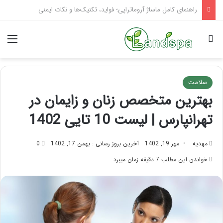
تاثیر ماساژ بر افسردگی؛ با ماساژ درمانی افسردگی را درمان کنید!
جستجو برای
منو
سلامت
بهترین متخصص زنان و زایمان در
تهرانپارس | لیست 10 تایی 1402
مهدیه
مهر 19, 1402
آخرین بروز رسانی : بهمن 17, 1402
0
خواندن این مطلب 7 دقیقه زمان میبرد