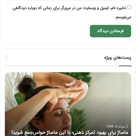
ذخیره نام، ایمیل و وبسایت من در مرورگر برای زمانی که دوباره دیدگاهی
می‌نویسم.
پست‌های ویژه
ماساژ
راه
برای
کام
بهبود
آمو
تمرکز
ماسا
ذهنی؛
لب
با
بعد
این
از
ماساژ
تزر
حواس‌جمع
ژل
مرداد 6, 1404
ماساژ برای بهبود تمرکز ذهنی؛ با این ماساژ حواس‌جمع شوید!
ر
شوید!