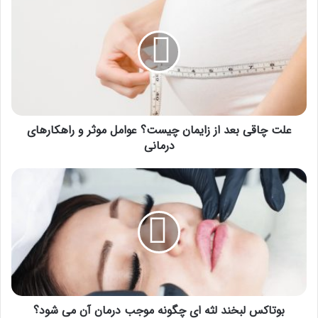
چاقی
بعد
از
زایمان
چیست؟
عوامل
موثر
و
راهکارهای
علت چاقی بعد از زایمان چیست؟ عوامل موثر و راهکارهای
درمانی
درمانی
بوتاکس
لبخند
لثه
ای
چگونه
موجب
درمان
آن
می
شود؟
بوتاکس لبخند لثه ای چگونه موجب درمان آن می شود؟