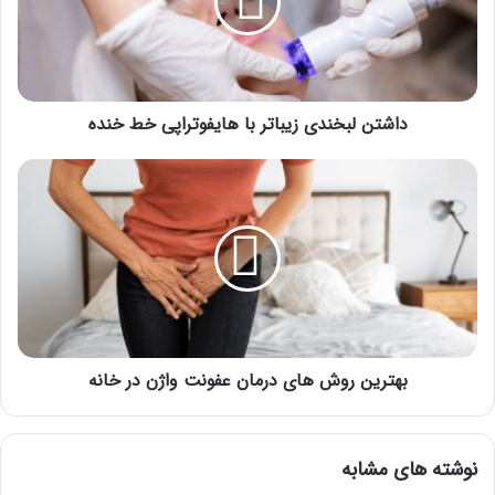
هایفوتراپی
خط
خنده
داشتن لبخندی زیباتر با هایفوتراپی خط خنده
بهترین
روش
های
درمان
عفونت
واژن
در
خانه
بهترین روش های درمان عفونت واژن در خانه
نوشته های مشابه