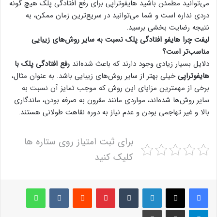
می‌توانید مطمئن باشید هایفوتراپی برای رفع افتادگی پلک هیچ گونه
دردی نداره است و شما می‌توانید در سریع‌ترین زمان ممکن، به
نتیجه رضایت بخشی برسید.
لیفت چرا هایفو افتادگی پلک نسبت به سایر روش‌های زیبایی
مناسب‌تر است؟
دلایل بسیار زیادی وجود دارند که باعث شده‌اند
رفع افتادگی پلک با
هایفوتراپی
خیلی بهتر از سایر روش‌های زیبایی باشد. به عنوان مثال،
برخی از مهمترین مزایای این روش که موجب تمایز آن نسبت به
سایر روش‌ها شده‌اند، مواردی مانند مقرون به صرفه بودن، ماندگاری
بالا و غیر تهاجمی بودن و عدم نیاز به دوره نقاهت طولانی هستند.
برای ثبت امتیاز روی ستاره ها
کلیک کنید
لینکدین
‫تامبلر
پینترست
‫رددیت
‫VKontakte
واتس آپ
تلگرام
اشتراک گذاری از طریق ایمیل
چاپ