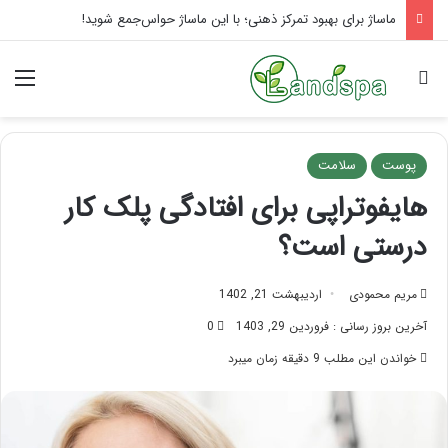
راهنمای کامل آموزش ماساژ لب بعد از تزریق ژل
جستجو برای
منو
پوست
سلامت
هایفوتراپی برای افتادگی پلک کار
درستی است؟
مریم محمودی
اردیبهشت 21, 1402
آخرین بروز رسانی : فروردین 29, 1403
0
خواندن این مطلب 9 دقیقه زمان میبرد