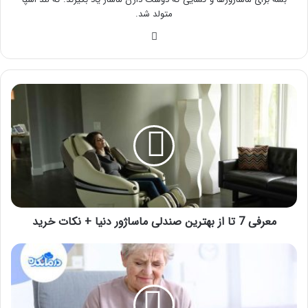
متولد شد.
وبسایت
معرفی
7
تا
از
بهترین
صندلی
ماساژور
دنیا
+
نکات
معرفی 7 تا از بهترین صندلی ماساژور دنیا + نکات خرید
خرید
درمان
زانو
درد
در
سالمندان