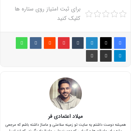
برای ثبت امتیاز روی ستاره ها
کلیک کنید
لینکدین
‫تامبلر
پینترست
‫رددیت
‫VKontakte
واتس آپ
تلگرام
اشتراک گذاری از طریق ایمیل
چاپ
میلاد اعتمادی فر
همیشه دوست داشتم یه سایت تو زمینه سلامتی و ماساژ داشته باشم که مرجعی
بشه برای ماساژورها و کسایی که دوست دارن ماساژ یاد بگیرند. که لند اسپا