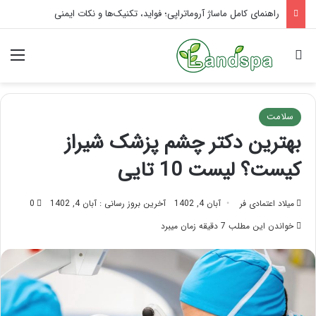
تاثیر ماساژ بر افسردگی؛ با ماساژ درمانی افسردگی را درمان کنید!
جستجو برای
منو
سلامت
بهترین دکتر چشم پزشک شیراز
کیست؟ لیست 10 تایی
میلاد اعتمادی فر
آبان 4, 1402
آخرین بروز رسانی : آبان 4, 1402
0
خواندن این مطلب 7 دقیقه زمان میبرد