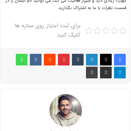
مهارت زیادی دارد و شیراز فعالیت می کند، می توانید نام ایشان را در
قسمت نظرات با ما به اشتراک بگذارید.
برای ثبت امتیاز روی ستاره ها
کلیک کنید
لینکدین
‫تامبلر
پینترست
‫رددیت
‫VKontakte
واتس آپ
تلگرام
اشتراک گذاری از طریق ایمیل
چاپ