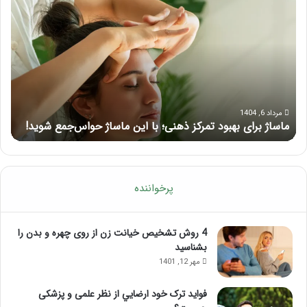
برای
کام
بهبود
آمو
تمرکز
ماسا
ذهنی؛
لب
با
بعد
این
از
ماساژ
تزر
حواس‌جمع
ژل
مرداد 6, 1404
ماساژ برای بهبود تمرکز ذهنی؛ با این ماساژ حواس‌جمع شوید!
ر
شوید!
پرخواننده
4 روش تشخیص خیانت زن از روی چهره و بدن را
بشناسید
مهر 12, 1401
فواید ترک خود ارضايي از نظر علمی و پزشکی