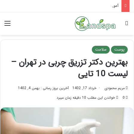
آموزش شکستن قولنج در خانه
جستجو برای
منو
پوست
سلامت
بهترین دکتر تزریق چربی در تهران –
لیست 10 تایی
مریم محمودی
خرداد 17, 1402
آخرین بروز رسانی : بهمن 4, 1402
0
خواندن این مطلب 10 دقیقه زمان میبرد