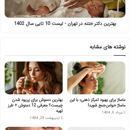
لیست
10
تایی
سال
بهترین دکتر ختنه در تهران - لیست 10 تایی سال 1402
1402
نوشته های مشابه
ماساژ برای بهبود تمرکز ذهنی؛ با این
بهترین دمنوش برای پریود شدن
ماساژ حواس‌جمع شوید!
چیست؟ معرفی 12 دمنوش + طرز
تهیه
مرداد 6, 1404
اردیبهشت 29, 1404