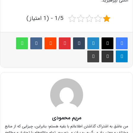
الکلی بپرهیزید.
1/5 - (1 امتیاز)
لینکدین
‫تامبلر
پینترست
‫رددیت
‫VKontakte
واتس آپ
تلگرام
اشتراک گذاری از طریق ایمیل
چاپ
مریم محمودی
من عاشق به اشتراک گذاشتن اطلاعاتم با بقیه هستم؛ بنابراین، چیزایی که از منابع
مختلف و معتبر یاد می‌گیرم رو برات می‌نویسم. تمام مقاله‌هام با تحقیق و مطالعه