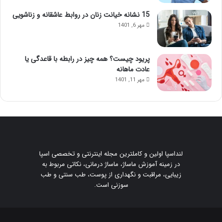
15 نشانه خیانت زنان در روابط عاشقانه و زناشویی
مهر 6, 1401
پریود چیست؟ همه چیز در رابطه با قاعدگی یا
عادت ماهانه
مهر 11, 1401
لنداسپا اولین و کاملترین مجله اینترنتی و تخصصی اسپا
در زمینه آموزش ماساژ، ماساژ درمانی، نکاتی مربوط به
زیبایی، مراقبت و نگهداری از پوست، طب سنتی و طب
سوزنی است.