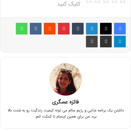
کلیک کنید
لینکدین
‫تامبلر
پینترست
‫رددیت
‫VKontakte
واتس آپ
تلگرام
اشتراک گذاری از طریق ایمیل
چاپ
فائزه عسگری
داشتن یک برنامه غذایی و رژیم سالم می تونه کیفیت زندگیت رو به شدت بالا
بره. من برای همین اینجام تا کمکت کنم.