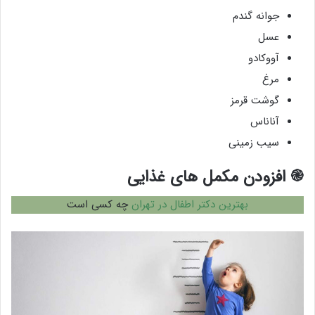
جوانه گندم
عسل
آووکادو
مرغ
گوشت قرمز
آناناس
سیب زمینی
֎
افزودن مکمل های غذایی
بهترین دکتر اطفال در تهران
چه کسی است