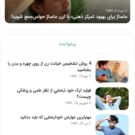
تزریق
ژل
مرداد 5, 1404
د!
راهنمای کامل آموزش ماساژ لب بعد از تزریق ژل
پرخواننده
4 روش تشخیص خیانت زن از روی چهره و بدن را
بشناسید
مهر 12, 1401
فواید ترک خود ارضايي از نظر علمی و پزشکی
چیست؟
شهریور 12, 1401
مهم‌ترین عوارض خودارضایی که باید بدانید
تیر 27, 1401