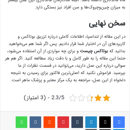
ماه ماندگاری داشته باشد. البته مدت‌زمان ماندگاری این عمل بیشتر
به میزان چین‌وچروک‌ها و سن افراد نیز بستگی دارد.
سخن نهایی
در این مقاله از لنداسپا، اطلاعات کاملی درباره تزریق بوتاکس و
کاربردهای آن در اختیار شما قرار دادیم. پس اگر شما هم می‌خواهید
بدانید که
بوتاکس چیست
و برای چه مواردی از آن استفاده می‌شود،
حتما این مقاله را به طور کامل و با دقت زیاد مطالعه کنید. اگر هم هر
سوالی درباره این عمل دارید، می‌توانید در قسمت نظرات از ما
بپرسید. فراموش نکنید که اصلی‌ترین فاکتور برای رسیدن به نتیجه
دلخواه از این عمل، مراجعه به یک مرکز معتبر و پزشک ماهر است.
2.3/5 - (3 امتیاز)
لینکدین
‫تامبلر
پینترست
‫رددیت
‫VKontakte
واتس آپ
تلگرام
اشتراک گذاری از طریق ایمیل
چاپ