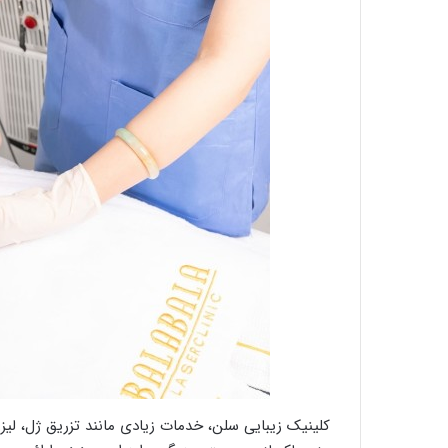
کلینیک زیبایی سلن، خدمات زیادی مانند تزریق ژل، لیزر