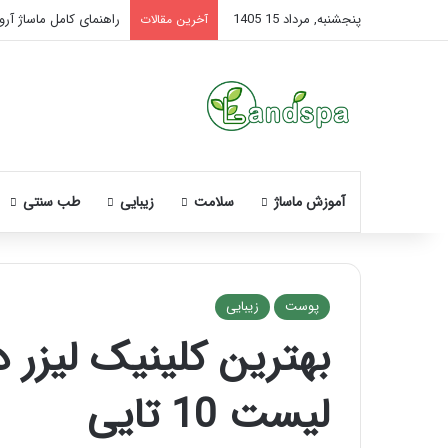
پنجشنبه, مرداد 15 1405
راهنمای کامل ماساژ آروم
آخرین مقالات
آموزش ماساژ
سلامت
زیبایی
طب سنتی
پوست
زیبایی
بهترین کلینیک لیزر
نحوه
ماساژ
لیست 10 تایی
صورت
بعد
از