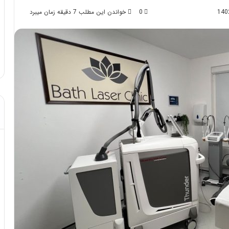
0
خواندن این مطلب 7 دقیقه زمان میبرد
د از تزریق چربی؛
مهر 8, 1404
!
آموزش شکستن قولنج در خانه