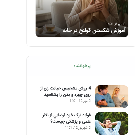
با
بعد
این
از
مرداد 6, 1404
مرداد 5, 1404
ماساژ
تزریق
ماساژ برای بهبود تمرکز ذهنی؛ با این
راهنمای کامل آم
حواس‌جمع
ژل
ماساژ حواس‌جمع شوید!
تزریق ژل
شوید!
پرخواننده
4 روش تشخیص خیانت زن از
روی چهره و بدن را بشناسید
مهر 12, 1401
فواید ترک خود ارضايي از نظر
علمی و پزشکی چیست؟
شهریور 12, 1401