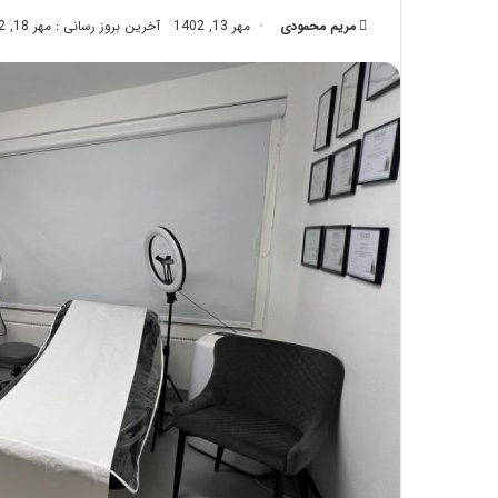
تزریق
مریم محمودی
مهر 13, 1402
آخرین بروز رسانی : مهر 18, 1402
چربی؛
تیر 28, 1404
بایدها
نحوه ماساژ صورت بع
و
بایدها و نبایدهای آن
نبایدهای
آن!