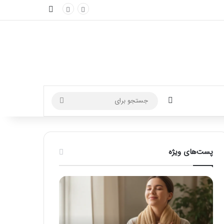
نوارکناری
تغییر پوسته
جستجو
برای
پست‌های ویژه
ماساژ
راهنمای
برای
کامل
بهبود
آموزش
تمرکز
ماساژ
ذهنی؛
لب