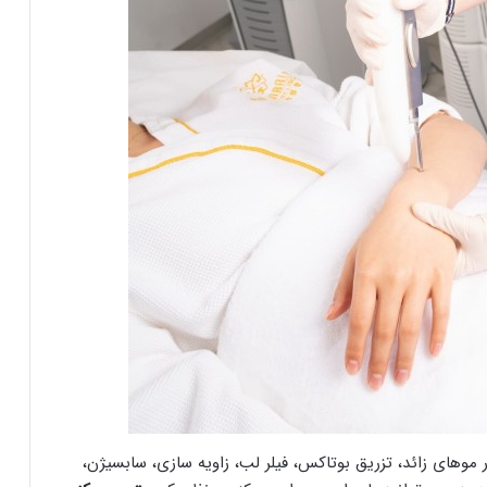
 موهای زائد، تزریق بوتاکس، فیلر لب، زاویه سازی، سابسیژن،