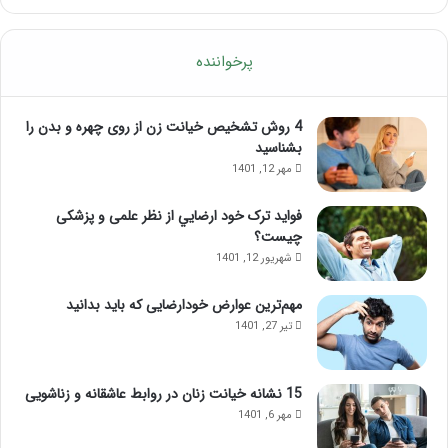
ب
آ
و
م
د
و
پرخواننده
ت
ز
م
ش
ر
م
4 روش تشخیص خیانت زن از روی چهره و بدن را
ک
ا
بشناسید
ز
س
مهر 12, 1401
ذ
ا
ه
ژ
فواید ترک خود ارضايي از نظر علمی و پزشکی
ن
ل
چیست؟
ی
ب
شهریور 12, 1401
؛
ب
ب
ع
مهم‌ترین عوارض خودارضایی که باید بدانید
ا
د
تیر 27, 1401
ا
ا
ی
ز
ن
ت
م
ز
15 نشانه خیانت زنان در روابط عاشقانه و زناشویی
ا
ر
مهر 6, 1401
س
ی