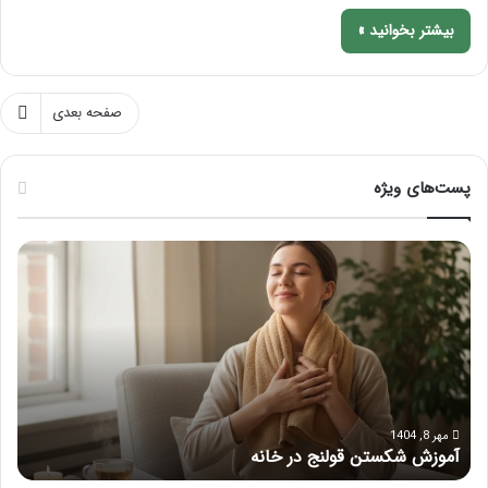
بیشتر بخوانید »
صفحه بعدی
پست‌های ویژه
م
ر
ا
ا
س
ه
ا
ن
ژ
م
ب
ا
ر
ی
ا
ک
ی
ا
مرداد 6, 1404
ماساژ برای بهبود تمرکز ذهنی؛ با این ماساژ حواس‌جمع شوید!
ر
ب
م
ه
ل