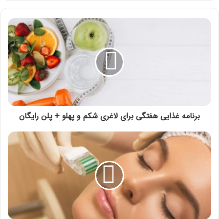
برنامه
غذایی
هفتگی
برای
لاغری
شکم
و
پهلو
+
پلن
برنامه غذایی هفتگی برای لاغری شکم و پهلو + پلن رایگان
رایگان
چرا
بعد
از
میکرونیدلینگ
صورتم
لک
شد؟
علت
و