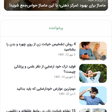
حواس‌جمع
ژل
مرداد 6, 1404
ماساژ برای بهبود تمرکز ذهنی؛ با این ماساژ حواس‌جمع شوید!
ر
شوید!
پرخواننده
4 روش تشخیص خیانت زن از روی چهره و بدن را
بشناسید
مهر 12, 1401
فواید ترک خود ارضايي از نظر علمی و پزشکی
چیست؟
شهریور 12, 1401
مهم‌ترین عوارض خودارضایی که باید بدانید
تیر 27, 1401
15 نشانه خیانت زنان در روابط عاشقانه و زناشویی