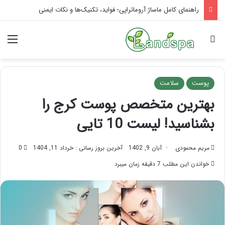
تاثیر ماساژ بر افسردگی؛ با ماساژ درمانی افسردگی را درمان کنید!
جستجو برای
منو
پوست
سلامت
بهترین متخصص پوست کرج را
بشناسید! لیست 10 تایی
مریم محمودی
آبان 9, 1402
آخرین بروز رسانی : خرداد 11, 1404
0
خواندن این مطلب 7 دقیقه زمان میبرد