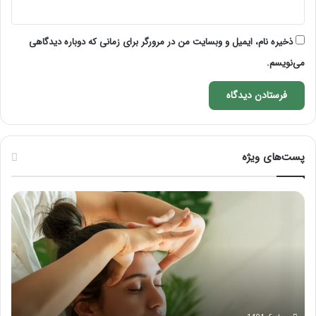
ذخیره نام، ایمیل و وبسایت من در مرورگر برای زمانی که دوباره دیدگاهی
می‌نویسم.
پست‌های ویژه
ماساژ
راه
برای
کام
بهبود
آمو
تمرکز
ماسا
ذهنی؛
لب
با
بعد
این
از
ماساژ
تزر