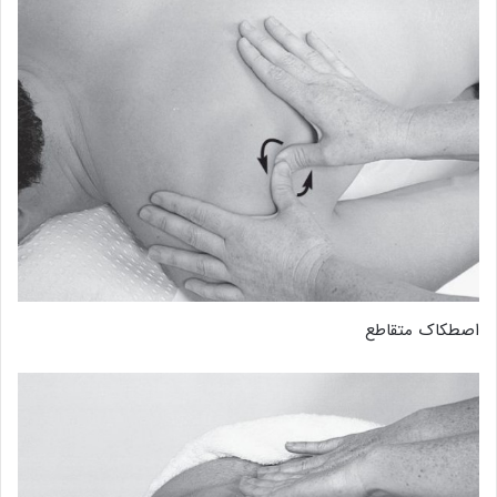
اصطکاک متقاطع