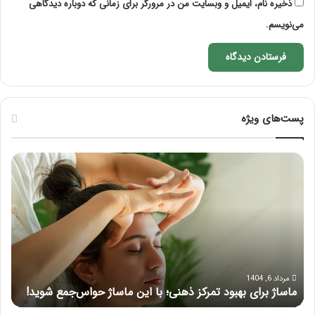
ذخیره نام، ایمیل و وبسایت من در مرورگر برای زمانی که دوباره دیدگاهی
می‌نویسم.
پست‌های ویژه
ماساژ
راه
برای
کام
بهبود
آمو
تمرکز
ماسا
ذهنی؛
لب
با
بعد
این
از
ماساژ
تزر
حواس‌جمع
ژل
مرداد 6, 1404
ماساژ برای بهبود تمرکز ذهنی؛ با این ماساژ حواس‌جمع شوید!
ر
شوید!