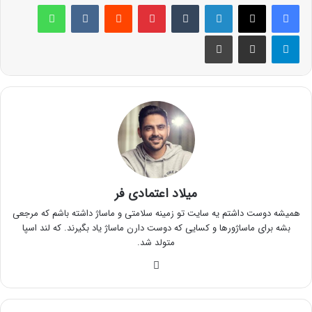
لینکدین
‫تامبلر
پینترست
‫رددیت
‫VKontakte
واتس آپ
تلگرام
اشتراک گذاری از طریق ایمیل
چاپ
میلاد اعتمادی فر
همیشه دوست داشتم یه سایت تو زمینه سلامتی و ماساژ داشته باشم که مرجعی
بشه برای ماساژورها و کسایی که دوست دارن ماساژ یاد بگیرند. که لند اسپا
متولد شد.
وبسایت