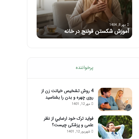
با
بعد
این
از
مرداد 6, 1404
مرداد 5, 1404
ماساژ
تزریق
ماساژ برای بهبود تمرکز ذهنی؛ با این
راهنمای کامل آم
حواس‌جمع
ژل
ماساژ حواس‌جمع شوید!
تزریق ژل
شوید!
پرخواننده
4 روش تشخیص خیانت زن از
روی چهره و بدن را بشناسید
مهر 12, 1401
فواید ترک خود ارضايي از نظر
علمی و پزشکی چیست؟
شهریور 12, 1401