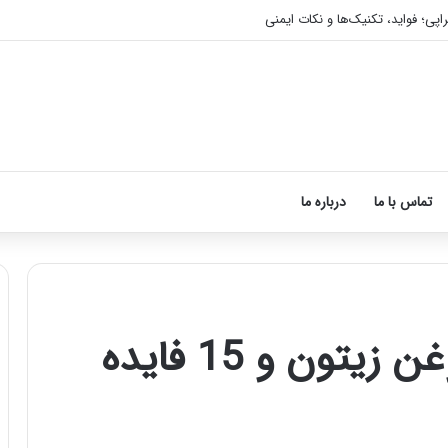
اپی؛ فواید، تکنیک‌ها و نکات ایمنی
تماس با ما
درباره ما
10 مرحله ماساژ با روغن زیتون و 15 فایده
آموزش
شکستن
قولنج
در
خانه