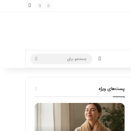
نوارکناری
تغییر پوسته
جستجو
برای
پست‌های ویژه
ماساژ
راهنمای
برای
کامل
بهبود
آموزش
تمرکز
ماساژ
ذهنی؛
لب