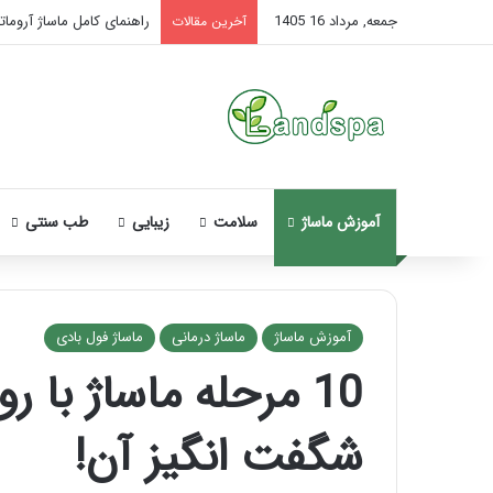
جمعه, مرداد 16 1405
راهنمای کامل ماساژ آروماتر
آخرین مقالات
آموزش ماساژ
سلامت
زیبایی
طب سنتی
آموزش ماساژ
ماساژ درمانی
ماساژ فول بادی
نحوه
ماساژ
شگفت انگیز آن!
صورت
بعد
از