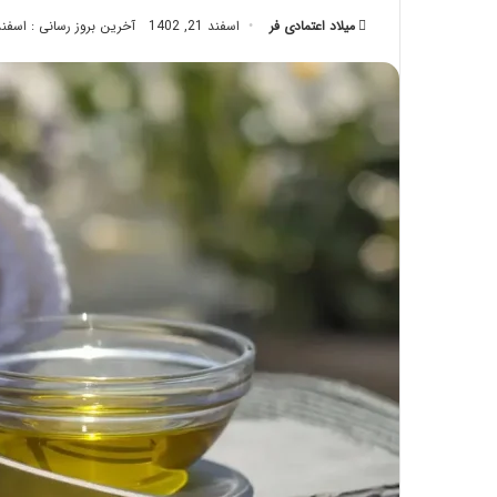
تزریق
میلاد اعتمادی فر
اسفند 21, 1402
آخرین بروز رسانی : اسفند 13, 02
چربی؛
تیر 28, 1404
بایدها
نحوه ماساژ صورت بع
و
بایدها و نبایدهای آن
نبایدهای
آن!