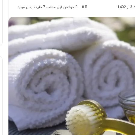
14
0
خواندن این مطلب 7 دقیقه زمان میبرد
د از تزریق چربی؛
مهر 8, 1404
!
آموزش شکستن قولنج در خانه