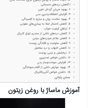
۱.کاهش دردهای جسمانی
۲. بهبود جریان گردش خون
۳. افزایش انعطاف‌پذیری بدن
۴. بهبود سلامت روان و مبارزه با افسردگی
۵. کاهش احتمال ابتلا به بیماری‌های عفونی
۶. ارتقای کیفیت خواب
۷. کاهش دردهای ناشی از سندرم تونل کارپال
۸. کاهش علائم سردردهای مزمن
۹. کاهش سلولیت و افتادگی پوست
۱۰. کاهش التهاب و درد مفاصل
۱۱. درخشش و نرمی پوست
۱۲. داشتن خواص ضدپیری
۱۳. افزایش سوخت‌وساز بدن
۱۴. بهبود عوارض ناشی از آفتاب‌سوختگی
۱۵. داشتن خواص آنتی‌باکتریال
سخن پایانی
آموزش ماساژ با روغن زیتون