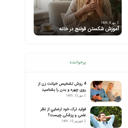
با
بعد
این
از
مرداد 6, 1404
مرداد 5, 1404
ماساژ
تزریق
ماساژ برای بهبود تمرکز ذهنی؛ با این
راهنمای کامل آم
حواس‌جمع
ژل
ماساژ حواس‌جمع شوید!
تزریق ژل
شوید!
پرخواننده
4 روش تشخیص خیانت زن از
روی چهره و بدن را بشناسید
مهر 12, 1401
فواید ترک خود ارضايي از نظر
علمی و پزشکی چیست؟
شهریور 12, 1401