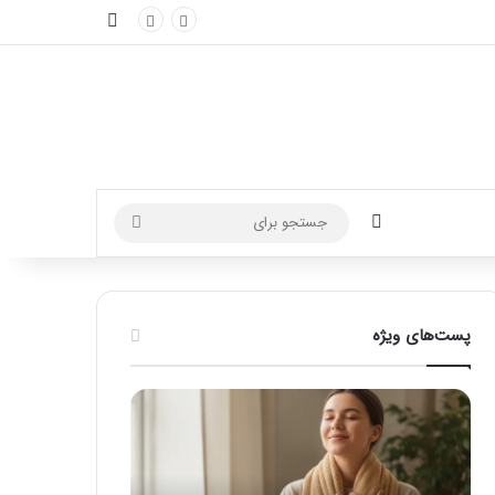
نوارکناری
تغییر پوسته
جستجو
برای
پست‌های ویژه
ماساژ
راهنمای
برای
کامل
بهبود
آموزش
تمرکز
ماساژ
ذهنی؛
لب