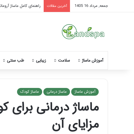
جمعه, مرداد 16 1405
راهنمای کامل ماساژ آروماتر
آخرین مقالات
آموزش ماساژ
سلامت
زیبایی
طب سنتی
آموزش ماساژ
ماساژ درمانی
ماساژ کودک
ماساژ درمانی برای ک
نحوه
ماساژ
مزایای آن
صورت
بعد
از