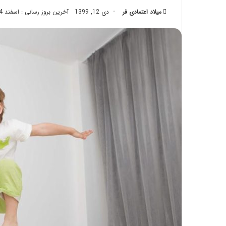
تزریق
میلاد اعتمادی فر
دی 12, 1399
آخرین بروز رسانی : اسفند 14, 1402
چربی؛
تیر 28, 1404
بایدها
نحوه ماساژ صورت بع
و
بایدها و نبایدهای آن
نبایدهای
آن!