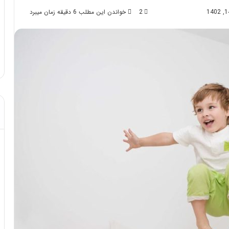
2
خواندن این مطلب 6 دقیقه زمان میبرد
د از تزریق چربی؛
مهر 8, 1404
!
آموزش شکستن قولنج در خانه