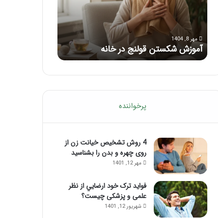
با
بعد
این
از
مرداد 6, 1404
مرداد 5, 1404
ماساژ
تزریق
ماساژ برای بهبود تمرکز ذهنی؛ با این
راهنمای کامل 
حواس‌جمع
ژل
ماساژ حواس‌جمع شوید!
تزریق ژل
شوید!
پرخواننده
4 روش تشخیص خیانت زن از
روی چهره و بدن را بشناسید
مهر 12, 1401
فواید ترک خود ارضايي از نظر
علمی و پزشکی چیست؟
شهریور 12, 1401