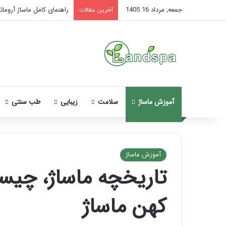
جمعه, مرداد 16 1405
راهنمای کامل ماساژ آروماتر
آخرین مقالات
آموزش ماساژ
سلامت
زیبایی
طب سنتی
آموزش ماساژ
تاریخچه ماساژ، چیس
نحوه
ماساژ
کهن ماساژ
صورت
بعد
از