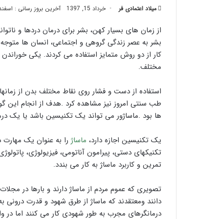
میلاد اعتمادی فر
خرداد 15, 1397
تزریق
آخرین بروز رسانی : اسفند 14, 402
چربی؛
تیر 28, 1404
بایدها
از زمان های بسیار کهن، بشر برای درمان دردها و ناتو
نحوه ماساژ صورت ب
و
بشر به عصر زندگی گروهی و اجتماعی، انسان ها متوجه 
بایدها و نبایدهای 
نبایدهای
کار از دو روش متمایز استفاده می کردند. یکی خوراندن 
آن!
مختلف.
استفاده از دست و فشار روی نقاط مختلف بدن از زمانها
طب سنتی امروز نیز مشاهده کرد .هدف از انجام این گون
ها بود .ماساژور می تواند یک تکنیسین باشد یا یک درما
یک تکنیسین اجازه دارد،
ماساژ
را به عنوان یک مهارت دس
تکنیکهای دستی، پیرامون آناتومی، فیزیولوژی، پاتولوژی
تمرین و کاربرد ماساژ به کار می بندد.
تصویری که عموم مردم از ماساژ دارند و بارها در مجلات 
دانند ومعتقدند که ماساژ از طرق شهود و قدرت درونی 
درمانگرهای مجرب به طور شهودی کار می کنند اما در واقع