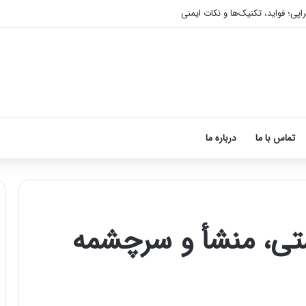
اپی؛ فواید، تکنیک‌ها و نکات ایمنی
تماس با ما
درباره ما
تی، منشأ و سرچشمه
آموزش
شکستن
قولنج
در
خانه