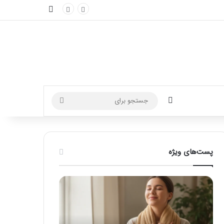
نوارکناری
تغییر پوسته
جستجو
برای
پست‌های ویژه
ماساژ
راهنمای
برای
کامل
بهبود
آموزش
تمرکز
ماساژ
ذهنی؛
لب