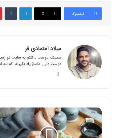
لینکدین
‫تام
فیسبوک
X
میلاد اعتمادی فر
همیشه دوست داشتم یه سایت تو زمینه 
دوست دارن ماساژ یاد بگیرند. که لند ا
وبسایت
آموزش
مراحل
ماساژ
کف
پا