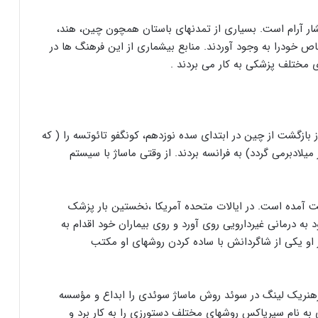
شار آرام است. بسیاری از تمدنهای باستان همچون چین، هند،
اص خودرا به وجود آوردند. منابع بیشماری از این فرهنگ ها در
 مختلف پزشکی به کار می بردند .
از بازگشت از چین در ابتدای سده نوزدهم، کونگفو تائوتسه را ( که
ی است و به 2700 سال پیش از میلادبرمی گردد) به فرانسه بردند. از وقتی ماساژ با سیستم
ست آمده است. در ایالات متحده آمریکا ،نخستین بار پزشک
به درمانی غیردارویی روی آورد و روی بیماران خود اقدام به
او یکی از شاگردانش با ساده کردن روشهای او مکتب
 پرهنریک لینگ در سوئد روش ماساژ سوئدی را ابداع و مؤسسه
 به نام سیریاکس روشهای مختلف دستورزی را به کار برد و