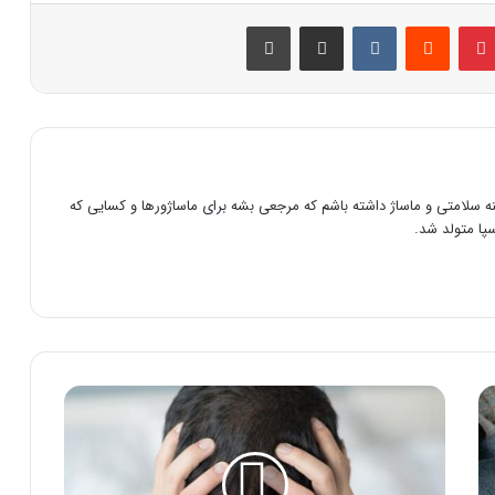
بلر
پینترست
‫رددیت
‫VKontakte
اشتراک گذاری از طریق ایمیل
چاپ
سلامتی و ماساژ داشته باشم که مرجعی بشه برای ماساژورها و کسایی که
سپا متولد شد.
درمان
میگرن