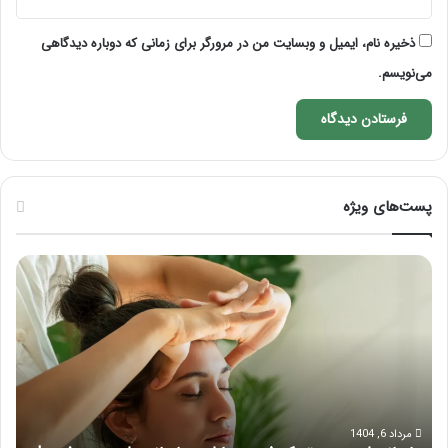
ذخیره نام، ایمیل و وبسایت من در مرورگر برای زمانی که دوباره دیدگاهی
می‌نویسم.
پست‌های ویژه
ماساژ
راه
برای
کام
بهبود
آمو
تمرکز
ماسا
ذهنی؛
لب
با
بعد
این
از
ماساژ
تزر
حواس‌جمع
ژل
مرداد 6, 1404