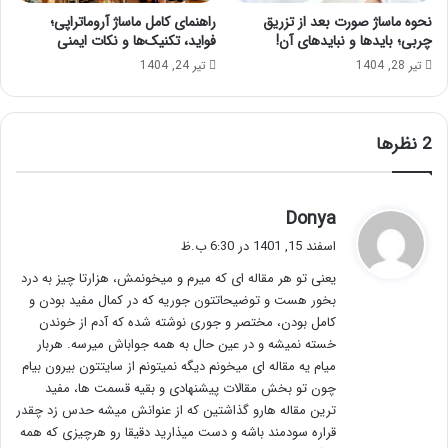
نحوه ماساژ صورت بعد از تزریق
راهنمای کامل ماساژ آروماتراپی؛
چربی؛ بایدها و نبایدهای آن!
فواید، تکنیک‌ها و نکات ایمنی
تیر 28, 1404
تیر 24, 1404
‫2 نظرها
گ
Donya
ف
اسفند 15, 1401 در 6:30 ب.ظ
ت
یعنی تو هر مقاله ای که میرم و میخونمش، هزارتا چیز به درد
:
بخور هست و توضیحاتتون جوریه که در کمال مفید بودن و
کامل بودن، مختصر و جوری نوشته شده که آدم از خوندن
خسته نمیشه و در عین حال به همه جواباش میرسه. هربار
میام یه مقاله ای میخونم دیگه نمیتونم از سایتتون بیرون بیام
چون تو بخش مقالات پیشنهادی و بقیه قسمت ها، مفید
ترین مقاله هارو گذاشتین که از عنوانش میشه حدس زد چقدر
قراره سودمند باشه و دست میذارید دقیقا رو هرچیزی که همه