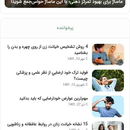
ماساژ برای بهبود تمرکز ذهنی؛ با این ماساژ حواس‌جمع شوید!
ر
شوید!
پرخواننده
4 روش تشخیص خیانت زن از روی چهره و بدن را
بشناسید
مهر 12, 1401
فواید ترک خود ارضايي از نظر علمی و پزشکی
چیست؟
شهریور 12, 1401
مهم‌ترین عوارض خودارضایی که باید بدانید
تیر 27, 1401
15 نشانه خیانت زنان در روابط عاشقانه و زناشویی