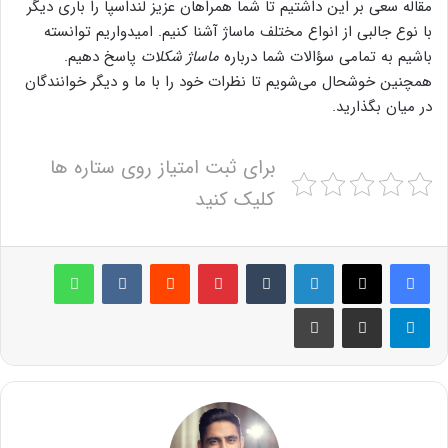
مقاله سعی بر این داشتیم تا شما همراهان عزیز لنداسپا را باری دیگر
با نوع جالبی از انواع مختلف ماساژ آشنا کنیم. امیدواریم توانسته
باشیم به تمامی سؤالات شما درباره
ماساژ شکلات
پاسخ دهیم.
همچنین خوشحال می‌شویم تا نظرات خود را با ما و دیگر خوانندگان
در میان بگذارید.
برای ثبت امتیاز روی ستاره ها
کلیک کنید
لینکدین
‫تامبلر
پینترست
‫رددیت
‫VKontakte
واتس آپ
تلگرام
اشتراک گذاری از طریق ایمیل
چاپ