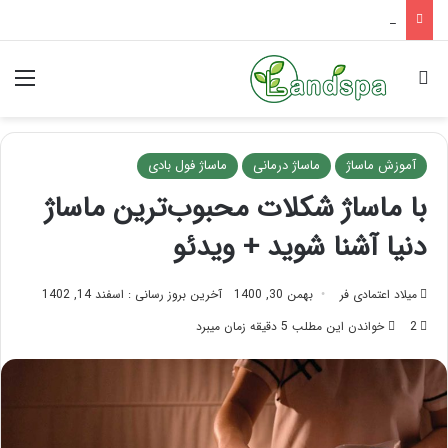
تاثیر ماساژ بر افسردگی؛ با ماساژ درمانی افسردگی را درمان کنید!
جستجو برای
منو
آموزش ماساژ
ماساژ درمانی
ماساژ فول بادی
با ماساژ شکلات محبوب‌ترین ماساژ
دنیا آشنا شوید + ویدئو
میلاد اعتمادی فر
بهمن 30, 1400
آخرین بروز رسانی : اسفند 14, 1402
2
خواندن این مطلب 5 دقیقه زمان میبرد