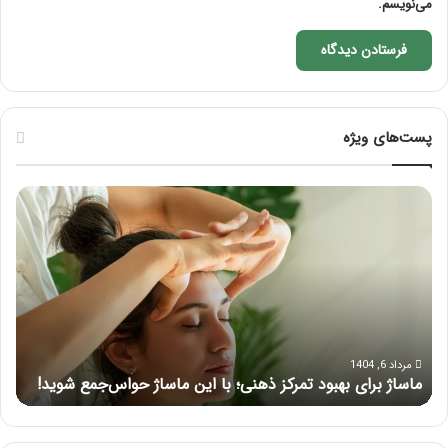
می‌نویسم.
پست‌های ویژه
ماساژ
راه
برای
کام
بهبود
آمو
تمرکز
ماسا
ذهنی؛
لب
با
بعد
این
از
ماساژ
تزر
حواس‌جمع
ژل
مرداد 6, 1404
ماساژ برای بهبود تمرکز ذهنی؛ با این ماساژ حواس‌جمع شوید!
ر
شوید!