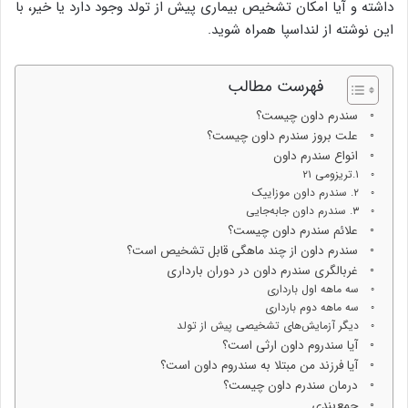
داشته و آیا امکان تشخیص بیماری پیش از تولد وجود دارد یا خیر، با
این نوشته از لنداسپا همراه شوید.
فهرست مطالب
سندرم داون چیست؟
علت بروز سندرم داون چیست؟
انواع سندرم داون
۱.تریزومی ۲۱
۲. سندرم داون موزاییک
۳. سندرم داون جابه‌جایی
علائم سندرم داون چیست؟
سندرم داون از چند ماهگی قابل تشخیص است؟
غربالگری سندرم داون در دوران بارداری
سه ماهه اول بارداری
سه ماهه دوم بارداری
دیگر آزمایش‌های تشخیصی پیش از تولد
آیا سندروم داون ارثی است؟
آیا فرزند من مبتلا به سندروم داون است؟
درمان سندرم داون چیست؟
جمع‌بندی