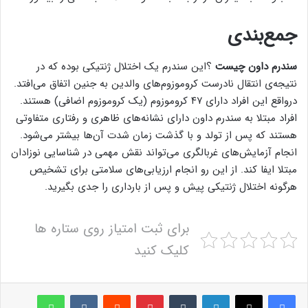
جمع‌بندی
سندرم داون چیست
؟این سندرم یک اختلال ژنتیکی بوده که در
نتیجه‌ی انتقال نادرست کروموزوم‌های والدین به جنین اتفاق می‌افتد.
درواقع این افراد دارای ۴۷ کروموزوم (یک کروموزوم اضافی) هستند.
افراد مبتلا به سندرم داون دارای نشانه‌های ظاهری و رفتاری متفاوتی
هستند که پس از تولد و با گذشت زمان شدت آن‌ها بیشتر می‌شود.
انجام آزمایش‌های غربالگری می‌تواند نقش مهمی در شناسایی نوزادان
مبتلا ایفا کند. از این رو انجام ارزیابی‌های سلامتی برای تشخیص
هرگونه اختلال ژنتیکی پیش و پس از بارداری را جدی بگیرید.
برای ثبت امتیاز روی ستاره ها
کلیک کنید
لینکدین
‫تامبلر
پینترست
‫رددیت
‫VKontakte
واتس آپ