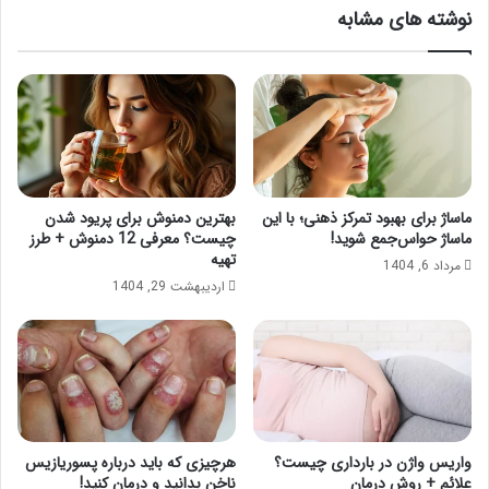
نوشته های مشابه
ماساژ برای بهبود تمرکز ذهنی؛ با این
بهترین دمنوش برای پریود شدن
ماساژ حواس‌جمع شوید!
چیست؟ معرفی 12 دمنوش + طرز
تهیه
مرداد 6, 1404
اردیبهشت 29, 1404
واریس واژن در بارداری چیست؟
هرچیزی که باید درباره پسوریازیس
علائم + روش درمان
ناخن بدانید و درمان کنید!