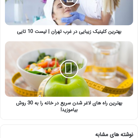
تهران
|
لیست
10
تایی
بهترین کلینیک زیبایی در غرب تهران | لیست 10 تایی
بهترین
راه
های
لاغر
شدن
سریع
در
خانه
را
به
بهترین راه های لاغر شدن سریع در خانه را به 30 روش
30
بیاموزید!
روش
بیاموزید!
نوشته های مشابه