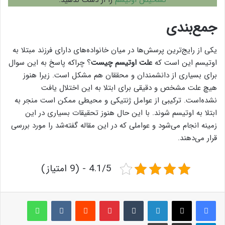
جمع‌بندی
یکی از رایج‌ترین پرسش‌ها در میان خانواده‌های دارای فرزند مبتلا به
اوتیسم این است که
علت اوتیسم چیست
؟ چراکه پاسخ به این سوال
برای بسیاری از دانشمندان و محققان هم مشکل است. زیرا هنوز
هیچ علت مشخص و دقیقی برای ابتلا به این اختلال یافت
نشده‌است. ترکیبی از عوامل ژنتیکی و محیطی ممکن است منجر به
ابتلا به اوتیسم شوند. با این حال هنوز تحقیقات بسیاری در این
زمینه انجام می‌شود و عواملی که در این مقاله گفته‌شد را مورد بررسی
قرار می‌دهند.
4.1/5 - (9 امتیاز)
لینکدین
‫تامبلر
پینترست
‫رددیت
‫VKontakte
واتس آپ
تلگرام
اشتراک گذاری از طریق ایمیل
چاپ