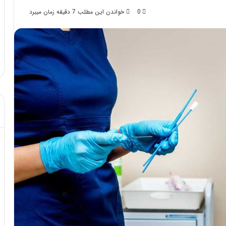
0
خواندن این مطلب 7 دقیقه زمان میبرد
د از تزریق چربی؛
مهر 8, 1404
!
آموزش شکستن قولنج در خانه