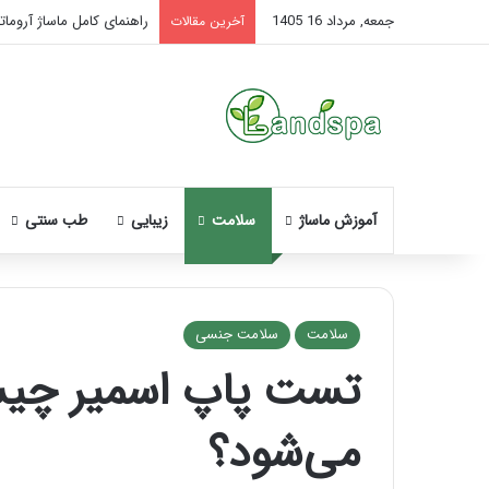
جمعه, مرداد 16 1405
راهنمای کامل ماساژ آروماتر
آخرین مقالات
آموزش ماساژ
سلامت
زیبایی
طب سنتی
سلامت
سلامت جنسی
تست پاپ اسمیر چیس
نحوه
ماساژ
می‌شود؟
صورت
بعد
از