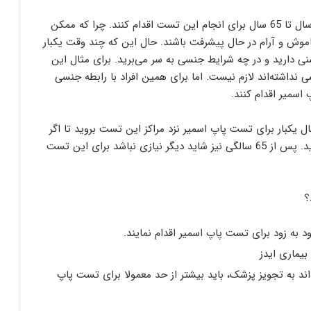
در واقع، پزشکان توصیه می‌کنند که خانم‌های بالای 21 سال تا 65 سال برای انجام این تست اقدام کنند. چرا که ممکن
موش و آرام در حال پیشرفت باشند. حال این که چند وقت یکبار
ی دارید و در چه شرایط جنسی به سر می‌برید. برای مثال این
هنوز رابطه جنسی نداشته‌اند لازم نیست. اما برای همین افراد با رابطه جنسی
 سالگی تا 65 سالگی توصیه می‌شود هر 3 الی 5 سال یکبار برای تست پاپ اسمیر نزد مراکز این تست بروید تا اگر
جواب تست مثبت بود به سرعت تحت درمان قرار بگیرید. پس از 65 سالگی نیز شاید دیگر نیازی نباشد برای این تست
؟
 به زود برای تست پاپ اسمیر اقدام نمایند.
بیماری ایدز
‌اند به تجویز پزشک، باید بیشتر از حد معمولا برای تست پاپ