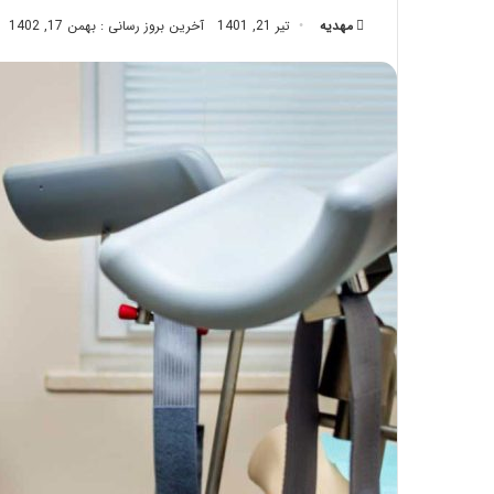
تزریق
مهدیه
تیر 21, 1401
آخرین بروز رسانی : بهمن 17, 1402
چربی؛
تیر 28, 1404
بایدها
نحوه ماساژ صورت بع
و
بایدها و نبایدهای آن
نبایدهای
آن!