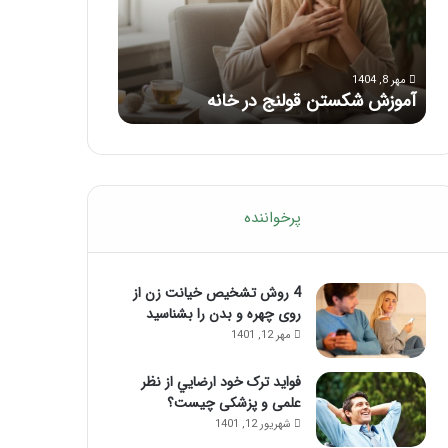
با
بعد
این
از
مرداد 6, 1404
مرداد 5, 1404
ماساژ
تزریق
ماساژ برای بهبود تمرکز ذهنی؛ با این
راهنمای کامل آم
حواس‌جمع
ژل
ماساژ حواس‌جمع شوید!
تزریق ژل
شوید!
پرخواننده
4 روش تشخیص خیانت زن از
روی چهره و بدن را بشناسید
مهر 12, 1401
فواید ترک خود ارضايي از نظر
علمی و پزشکی چیست؟
شهریور 12, 1401