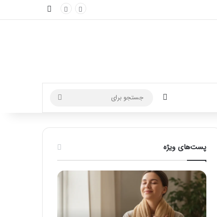
نوارکناری
تغییر پوسته
جستجو
برای
پست‌های ویژه
ماساژ
راهنمای
برای
کامل
بهبود
آموزش
تمرکز
ماساژ
ذهنی؛
لب