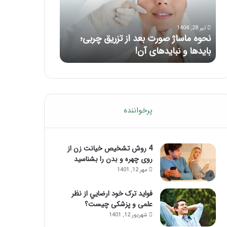
با
این
مرداد 6, 1404
ماساژ
ماساژ برای بهبود
حواس‌جمع
مهر 8, 1404
آموزش شکستن قولنج در خانه
ماساژ حواس‌جمع
شوید!
پرخواننده
4 روش تشخیص خیانت زن از
روی چهره و بدن را بشناسید
مهر 12, 1401
فواید ترک خود ارضايي از نظر
علمی و پزشکی چیست؟
شهریور 12, 1401