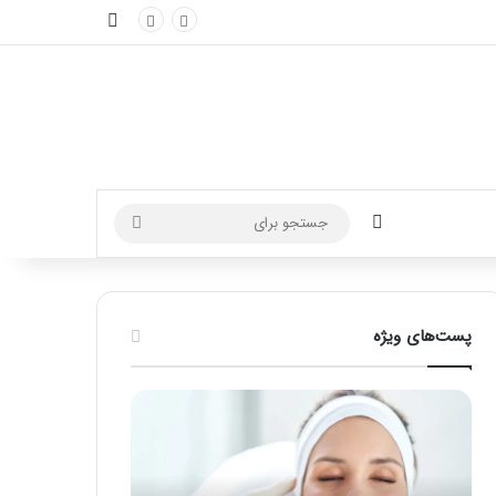
نوارکناری
تغییر پوسته
جستجو
برای
پست‌های ویژه
آموزش
ماساژ
شکستن
برای
قولنج
بهبود
در
تمرکز
خانه
ذهنی؛