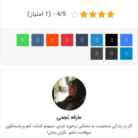
4/5 - (1 امتیاز)
لینکدین
‫تامبلر
پینترست
‫رددیت
‫VKontakte
واتس آپ
تلگرام
اشتراک گذاری از طریق ایمیل
چاپ
عارفه نجمی
اگر در زندگی شخصیت به مشکلی برخورد کردی، میتونم کمکت کنم و پاسخگوی
سوالاتت باشم. نگران نباش!