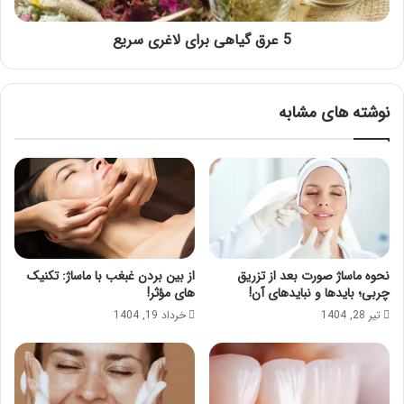
ن
ه
ه
ی
ا
5 عرق گیاهی برای لاغری سریع
ب
س
ر
ت
ا
؟
ی
نوشته های مشابه
ل
ا
غ
ر
ی
س
ر
ی
ع
نحوه ماساژ صورت بعد از تزریق
از بین بردن غبغب با ماساژ: تکنیک
چربی؛ بایدها و نبایدهای آن!
های مؤثر!
تیر 28, 1404
خرداد 19, 1404