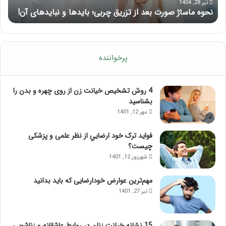
ژ
ت
تیر 28, 1404
نحوه ماساژ صورت بعد از تزریق چربی؛ بایدها و نبایدهای آن!
آ
ص
ن
و
ق
ر
و
ت
ل
ب
ن
پرخواننده
ع
ج
د
د
ا
ر
4 روش تشخیص خیانت زن از روی چهره و بدن را
ز
خ
بشناسید
ت
ا
مهر 12, 1401
ز
ن
ر
ه
فواید ترک خود ارضايي از نظر علمی و پزشکی
ی
چیست؟
ق
شهریور 12, 1401
چ
ر
مهم‌ترین عوارض خودارضایی که باید بدانید
ب
تیر 27, 1401
ی
؛
ب
ا
15 نشانه خیانت زنان در روابط عاشقانه و زناشویی