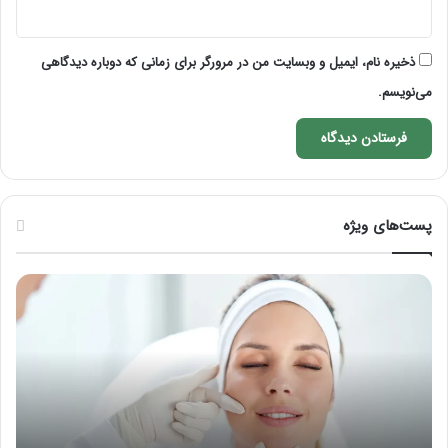
ذخیره نام، ایمیل و وبسایت من در مرورگر برای زمانی که دوباره دیدگاهی
می‌نویسم.
پست‌های ویژه
ن
آ
ح
م
و
و
ه
ز
م
ش
ا
ش
س
ک
ا
س