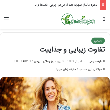
نحوه ماساژ صورت بعد از تزریق چربی؛ بایدها و نبایدهای آن!
جستجو برای
منو
زیبایی
تفاوت زیبایی و جذاییت
عارفه نجمی
آذر 9, 1399
آخرین بروز رسانی : بهمن 17, 1402
0
خواندن این مطلب 5 دقیقه زمان میبرد