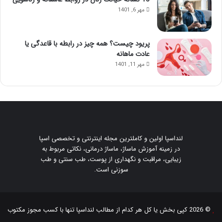
ی
مهر 6, 1401
د
ه
ا
پریود چیست؟ همه چیز در رابطه با قاعدگی یا
و
عادت ماهانه
ن
مهر 11, 1401
ب
ا
ی
د
ه
ا
ی
لنداسپا اولین و کاملترین مجله اینترنتی و تخصصی اسپا
آ
در زمینه آموزش ماساژ، ماساژ درمانی، نکاتی مربوط به
ن
زیبایی، مراقبت و نگهداری از پوست، طب سنتی و طب
!
سوزنی است.
© 2026 کپی بخش یا کل هر کدام از مطالب
لنداسپا
تنها با کسب مجوز مکتوب