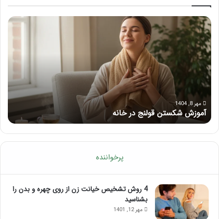
م
ر
ا
ا
س
ه
ا
ن
ژ
م
ب
ا
ر
ی
ا
ک
ی
ا
مرداد 6, 1404
ماساژ برای بهبود تمرکز ذهنی؛ با این ماساژ حواس‌جمع شوید!
ر
ب
م
ه
ل
ب
آ
و
م
د
و
پرخواننده
ت
ز
م
ش
ر
م
4 روش تشخیص خیانت زن از روی چهره و بدن را
ک
ا
بشناسید
ز
س
مهر 12, 1401
ذ
ا