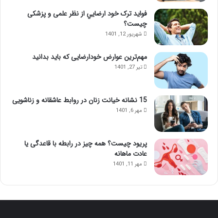
ه
ژ
فواید ترک خود ارضايي از نظر علمی و پزشکی
ن
ل
چیست؟
ی
ب
شهریور 12, 1401
؛
ب
ب
ع
مهم‌ترین عوارض خودارضایی که باید بدانید
ا
د
تیر 27, 1401
ا
ا
ی
ز
ن
ت
م
ز
15 نشانه خیانت زنان در روابط عاشقانه و زناشویی
ا
ر
مهر 6, 1401
س
ی
ا
ق
ژ
ژ
پریود چیست؟ همه چیز در رابطه با قاعدگی یا
ح
ل
عادت ماهانه
و
مهر 11, 1401
ا
س‌
ج
م
ع