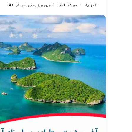
مهدیه
مهر 25, 1401
تزریق
آخرین بروز رسانی : دی 3, 1401
چربی؛
تیر 28, 1404
بایدها
نحوه ماساژ صورت بع
و
بایدها و نبایدهای آن
نبایدهای
آن!