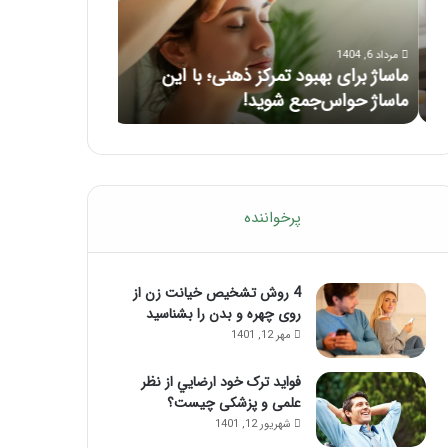
با
بعد
این
از
مرداد 6, 1404
مرداد 5, 1404
ماساژ
تزریق
ماساژ برای بهبود تمرکز ذهنی؛ با این
راهنمای کامل آم
حواس‌جمع
ژل
ماساژ حواس‌جمع شوید!
تزریق ژل
شوید!
پرخواننده
4 روش تشخیص خیانت زن از
روی چهره و بدن را بشناسید
مهر 12, 1401
فواید ترک خود ارضايي از نظر
علمی و پزشکی چیست؟
شهریور 12, 1401