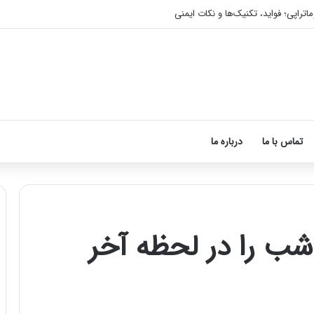
 با ماساژ درمانی افسردگی را درمان کنید!
تماس با ما
درباره ما
ر ویژه تور تایلند 7 شب را در لحظه آخر
آموزش
شکستن
قولنج
در
خانه