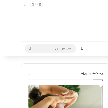
نوارکناری
تغییر پوسته
جستجو
برای
پست‌های ویژه
ماساژ
راهنمای
برای
کامل
بهبود
آموزش
تمرکز
ماساژ
ذهنی؛
لب