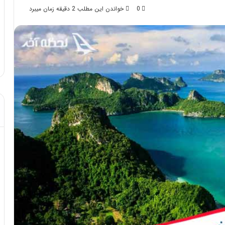
0
خواندن این مطلب 2 دقیقه زمان میبرد
د از تزریق چربی؛
مهر 8, 1404
!
آموزش شکستن قولنج در خانه