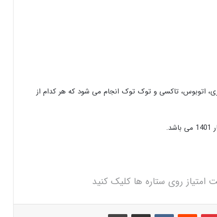
هری، اتوبوس، تاکسی و توک توک انجام می شود که هر کدام از
د.
ت امتیاز روی ستاره ها کلیک کنید
بلر
پینترست
‫رددیت
‫VKontakte
اشتراک گذاری از طریق ایمیل
چاپ