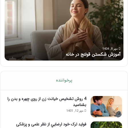
ماساژ
راه
برای
کام
بهبود
آمو
تمرکز
ماسا
ذهنی؛
لب
با
بعد
این
از
ماساژ
تزر
حواس‌جمع
ژل
مرداد 6, 1404
ماساژ برای بهبود تمرکز ذهنی؛ با این ماساژ حواس‌جمع شوید!
ر
شوید!
پرخواننده
4 روش تشخیص خیانت زن از روی چهره و بدن را
بشناسید
مهر 12, 1401
فواید ترک خود ارضايي از نظر علمی و پزشکی