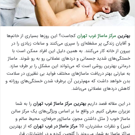
بهترین
مرکز ماساژ غرب تهران
کجاست؟ این روز‌ها بسیاری از خانم‌ها
و آقایان زندگی پر مشغله‌ای را سپری می‌کنند و ساعات زیادی را در
بیرون از خانه کار می‌کنند. به همین دلیل این افراد ممکن است با
خستگی‌های شدید جسمانی و درد‌های عضلانی رو به رو شوند. ماساژ
درمانی بهترین روشی است که می‌تواند این مشکل را بر طرف سازد.
به عبارتی بهتر دریافت ماساژ‌های مختلف فواید بی نظیری در سلامت
بدن خواهد داشت که مهم‌ترین آن برطرف شدن خستگی‌های روزانه و
کاهش درد‌های عضلانی می‌باشد.
در این مقاله قصد داریم
بهترین مرکز ماساژ غرب تهران
را به شما
عزیزان معرفی کنیم. در واقع ما بر اساس ویژگی‌های یک مرکز سالن
ماساژ خوب ( مثل داشتن مجوز، ماساژور حرفه‌ای، محیط سالم و
تمیز) و نظرات مشتریان، 10
مرکز ماساژ در غرب تهران
که از بهترین
مراکز ماساژ به شمار می‌روند را گلچین کرده و در اختیارتان قرار