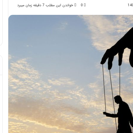
0
خواندن این مطلب 7 دقیقه زمان میبرد
د از تزریق چربی؛
مهر 8, 1404
!
آموزش شکستن قولنج در خانه