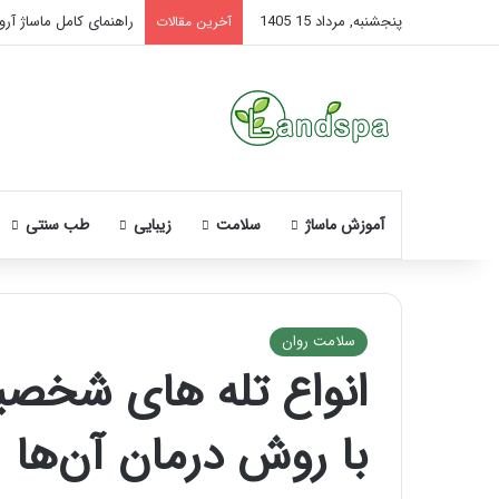
پنجشنبه, مرداد 15 1405
راهنمای کامل ماساژ آروم
آخرین مقالات
آموزش ماساژ
سلامت
زیبایی
طب سنتی
سلامت روان
انواع تله های شخصی
نحوه
ماساژ
با روش درمان آن‌ها
صورت
بعد
از