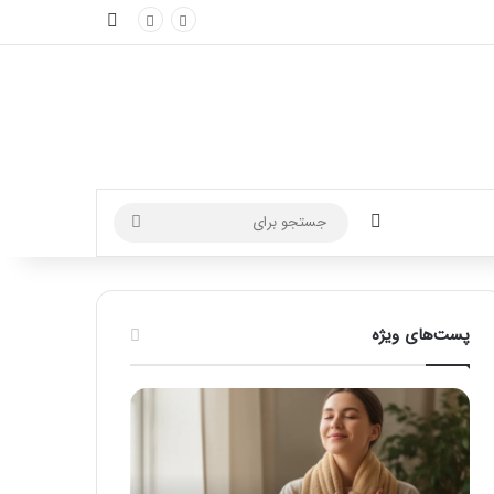
نوارکناری
تغییر پوسته
جستجو
برای
پست‌های ویژه
ماساژ
راهنمای
برای
کامل
بهبود
آموزش
تمرکز
ماساژ
ذهنی؛
لب