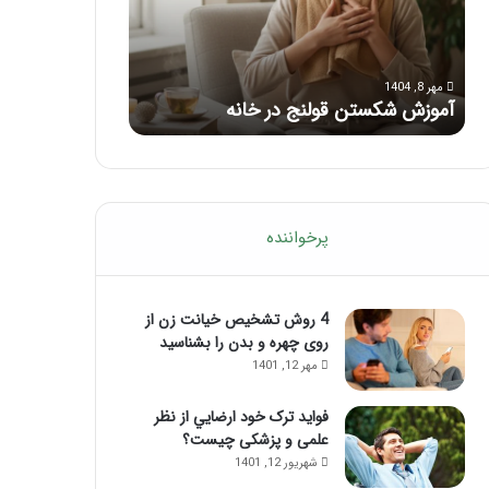
با
بعد
این
از
مرداد 6, 1404
مرداد 5, 1404
ماساژ
تزریق
ماساژ برای بهبود تمرکز ذهنی؛ با این
راهنمای کامل آم
حواس‌جمع
ژل
ماساژ حواس‌جمع شوید!
تزریق ژل
شوید!
پرخواننده
4 روش تشخیص خیانت زن از
روی چهره و بدن را بشناسید
مهر 12, 1401
فواید ترک خود ارضايي از نظر
علمی و پزشکی چیست؟
شهریور 12, 1401