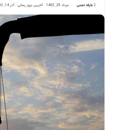
عارفه نجمی
مرداد 25, 1402
تزریق
آخرین بروز رسانی : آذر 14, 1402
چربی؛
تیر 28, 1404
بایدها
نحوه ماساژ صورت بع
و
بایدها و نبایدهای آن
نبایدهای
آن!